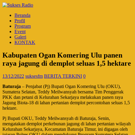
Beranda
Profil
Program
Event
Galeri
KONTAK
Kabupaten Ogan Komering Ulu panen
raya jagung di demplot seluas 1,5 hektare
13/12/2022
suksesfm
BERITA TERKINI
0
Baturaja
– Penjabat (Pj) Bupati Ogan Komering Ulu (OKU),
Sumatera Selatan, Teddy Meilwansyah bersama Tim Penggerak
PKK dan petani di Kelurahan Sekarjaya melakukan panen raya
Jagung Biota-18 di lahan pertanian demplot percontohan seluas 1,5
hektare.
Pj Bupati OKU, Teddy Meilwansyah di Baturaja, Senin,
mengatakan demplot perkebunan jagung di lahan pertanian wilayah
Kelurahan Sekarjaya, Kecamatan Baturaja Timur, ini digagas oleh
jajaran Polres OKU dalam mendukung Program Sumatera Selatan