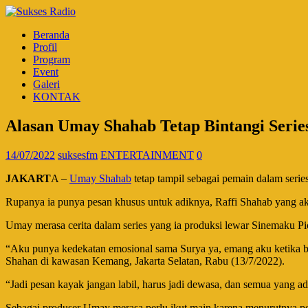
Beranda
Profil
Program
Event
Galeri
KONTAK
Alasan Umay Shahab Tetap Bintangi Series
14/07/2022
suksesfm
ENTERTAINMENT
0
JAKART
A –
Umay Shahab
tetap tampil sebagai pemain dalam series
Rupanya ia punya pesan khusus untuk adiknya, Raffi Shahab yang a
Umay merasa cerita dalam series yang ia produksi lewar Sinemaku Pi
“Aku punya kedekatan emosional sama Surya ya, emang aku ketika biki
Shahan di kawasan Kemang, Jakarta Selatan, Rabu (13/7/2022).
“Jadi pesan kayak jangan labil, harus jadi dewasa, dan semua yang ad
Sebagai produser Umay merasa perlu ikut main karena menurutnya pes