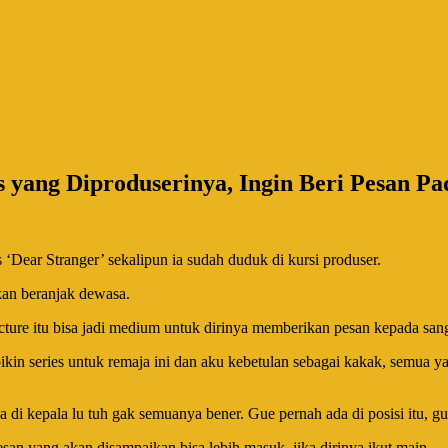
 yang Diproduserinya, Ingin Beri Pesan Pa
 ‘Dear Stranger’ sekalipun ia sudah duduk di kursi produser.
kan beranjak dewasa.
cture itu bisa jadi medium untuk dirinya memberikan pesan kepada sang
n series untuk remaja ini dan aku kebetulan sebagai kakak, semua yang
a di kepala lu tuh gak semuanya bener. Gue pernah ada di posisi itu, g
an yang akan disampaikan bisa lebih masuk, jika dirinya ikut main.