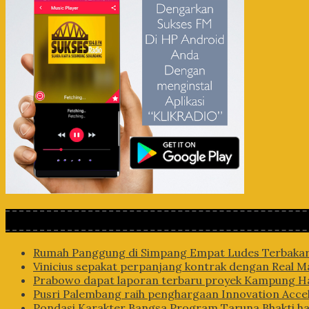
Rumah Panggung di Simpang Empat Ludes Terbaka
Vinicius sepakat perpanjang kontrak dengan Real M
Prabowo dapat laporan terbaru proyek Kampung H
Pusri Palembang raih penghargaan Innovation Acce
Pondasi Karakter Bangsa Program Taruna Bhakti ha