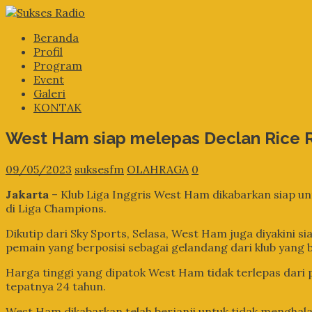
Beranda
Profil
Program
Event
Galeri
KONTAK
West Ham siap melepas Declan Rice Rp
09/05/2023
suksesfm
OLAHRAGA
0
Jakarta
– Klub Liga Inggris West Ham dikabarkan siap unt
di Liga Champions.
Dikutip dari Sky Sports, Selasa, West Ham juga diyakini s
pemain yang berposisi sebagai gelandang dari klub yang
Harga tinggi yang dipatok West Ham tidak terlepas dari
tepatnya 24 tahun.
West Ham dikabarkan telah berjanji untuk tidak menghala