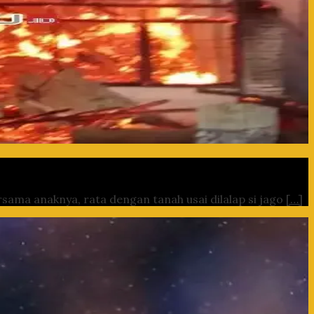
sama anaknya, rata dengan tanah usai dilalap si jago
[…]