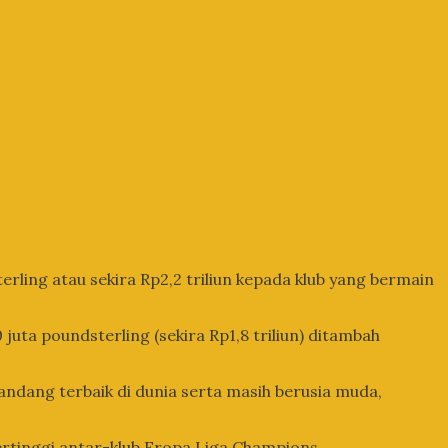
rling atau sekira Rp2,2 triliun kepada klub yang bermain
juta poundsterling (sekira Rp1,8 triliun) ditambah
ndang terbaik di dunia serta masih berusia muda,
ertinggi antar-klub Eropa Liga Champions.