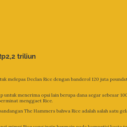
2,2 triliun
uk melepas Declan Rice dengan banderol 120 juta poundste
iap untuk menerima opsi lain berupa dana segar sebesar 100 
 berminat menggaet Rice.
 pandangan The Hammers bahwa Rice adalah salah satu gela
ngi mimpi Rice yang ingin bermain pada kompetisi kasta t