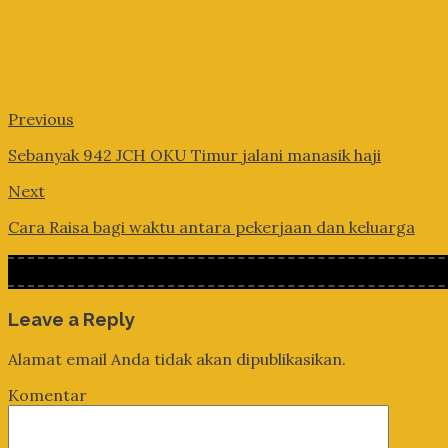
Previous
Sebanyak 942 JCH OKU Timur jalani manasik haji
Next
Cara Raisa bagi waktu antara pekerjaan dan keluarga
Leave a Reply
Alamat email Anda tidak akan dipublikasikan.
Komentar