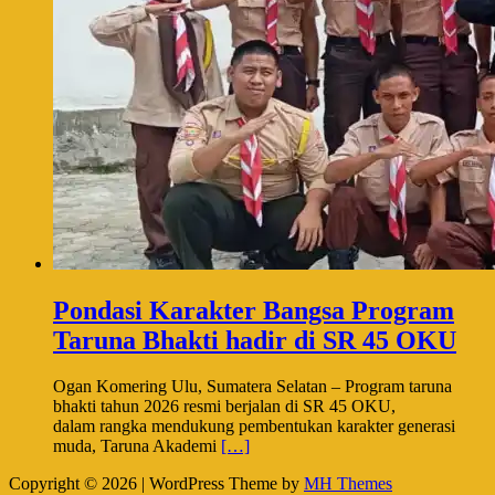
Pondasi Karakter Bangsa Program
Taruna Bhakti hadir di SR 45 OKU
Ogan Komering Ulu, Sumatera Selatan – Program taruna
bhakti tahun 2026 resmi berjalan di SR 45 OKU,
dalam rangka mendukung pembentukan karakter generasi
muda, Taruna Akademi
[…]
Copyright © 2026 | WordPress Theme by
MH Themes