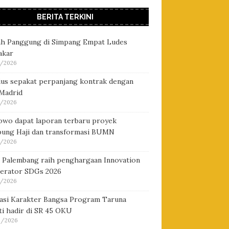
BERITA TERKINI
h Panggung di Simpang Empat Ludes
akar
/2026
cius sepakat perpanjang kontrak dengan
 Madrid
/2026
owo dapat laporan terbaru proyek
ung Haji dan transformasi BUMN
/2026
i Palembang raih penghargaan Innovation
lerator SDGs 2026
/2026
asi Karakter Bangsa Program Taruna
i hadir di SR 45 OKU
/2026