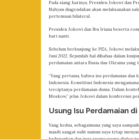
Pada siang harinya, Presiden Jokowi dan P
Nahyan diagendakan akan melaksanakan sal
pertemuan bilateral.
Presiden Jokowi dan Ibu Iriana beserta ro
hari nanti.
Sebelum berkunjung ke PEA, Jokowi melakuk
Juni 2022. Sejumlah hal dibahas dalam kunj
perdamaian antara Rusia dan Ukraina yang 
“Yang pertama, bahwa isu perdamaian dan ke
Indonesia. Konstitusi Indonesia mengamanat
terciptanya perdamaian dunia. Dalam kontek
Moskow,” jelas Jokowi dalam konferensi pe
Usung Isu Perdamaian di
Yang kedua, sebagaimana yang saya sampaika
masih sangat sulit namun saya tetap menya
kedepankan dan juga ruang-ruang dialog ter