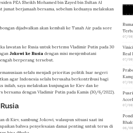
residen PEA Sheikh Mohamed bin Zayed bin Sultan Al
at jumat berjamaah bersama, sebelum keduanya melakukan
Ruma
mbongan dijadwalkan akan kembali ke Tanah Air pada sore
Terb
07/08
a lawatan ke Rusia untuk bertemu Vladimir Putin pada 30
Vini
ungan
Jokowi ke Rusia
dengan misi menjembatani
Real
07/08
tengah berperang tersebut.
Prab
manusiaan selalu menjadi prioritas politik luar negeri
Kamp
kan agar Indonesia selalu berusaha berkontribusi bagi
07/08
s inilah, saya melakukan kunjungan ke Kiev dan ke
rs bersama dengan Vladimir Putin pada Kamis (30/6/2022).
Pusr
Acce
 Rusia
07/08
Pond
n di Kiev, sambung Jokowi, walaupun situasi saat ini
Bhakt
mpaikan bahwa penyelesaian damai penting untuk terus di
06/08
us bisa dibuka.