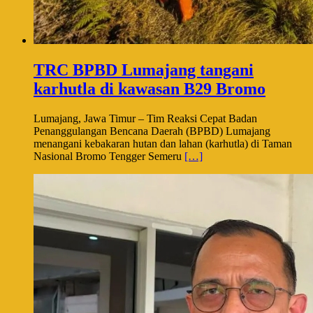
TRC BPBD Lumajang tangani
karhutla di kawasan B29 Bromo
Lumajang, Jawa Timur – Tim Reaksi Cepat Badan
Penanggulangan Bencana Daerah (BPBD) Lumajang
menangani kebakaran hutan dan lahan (karhutla) di Taman
Nasional Bromo Tengger Semeru
[…]