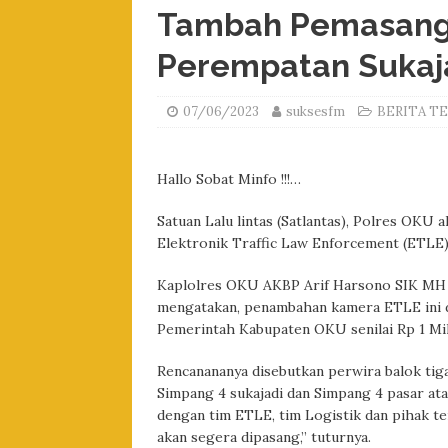
Tambah Pemasangan
Perempatan Sukaja
07/06/2023
suksesfm
BERITA TE
Hallo Sobat Minfo !!!…
Satuan Lalu lintas (Satlantas), Polres OK
Elektronik Traffic Law Enforcement (ETLE
Kaplolres OKU AKBP Arif Harsono SIK MH m
mengatakan, penambahan kamera ETLE ini d
Pemerintah Kabupaten OKU senilai Rp 1 Mily
Rencanananya disebutkan perwira balok tiga 
Simpang 4 sukajadi dan Simpang 4 pasar ata
dengan tim ETLE, tim Logistik dan pihak ter
akan segera dipasang,” tuturnya.