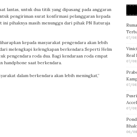
at lantas, untuk dua titik yang dipasang pada anggaran
Untuk pengiriman surat konfirmasi pelanggaran kepada
t ini pihaknya masih menunggu dari pihak PN Baturaja
Ruma
Terb
07/08
 diharapkan kepada masyarakat pengendara akan lebih
Vini
i dari melengkapi kelengkapan berkendara Seperti Helm
Real
uk pengendara roda dua. Bagi kendaraan roda empat
07/08
n handphone saat berkendara.
Prab
yarakat dalam berkendara akan lebih meningkat,”
Kamp
07/08
Pusr
Acce
07/08
Pond
Bhakt
06/08