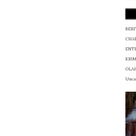
BERI
CHA
ENT
KRI
OLA
Unca