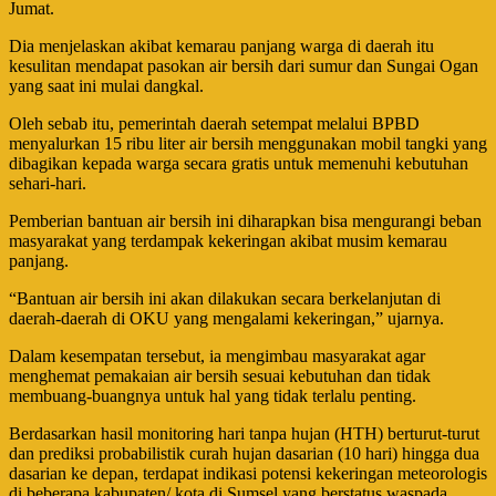
Jumat.
Dia menjelaskan akibat kemarau panjang warga di daerah itu
kesulitan mendapat pasokan air bersih dari sumur dan Sungai Ogan
yang saat ini mulai dangkal.
Oleh sebab itu, pemerintah daerah setempat melalui BPBD
menyalurkan 15 ribu liter air bersih menggunakan mobil tangki yang
dibagikan kepada warga secara gratis untuk memenuhi kebutuhan
sehari-hari.
Pemberian bantuan air bersih ini diharapkan bisa mengurangi beban
masyarakat yang terdampak kekeringan akibat musim kemarau
panjang.
“Bantuan air bersih ini akan dilakukan secara berkelanjutan di
daerah-daerah di OKU yang mengalami kekeringan,” ujarnya.
Dalam kesempatan tersebut, ia mengimbau masyarakat agar
menghemat pemakaian air bersih sesuai kebutuhan dan tidak
membuang-buangnya untuk hal yang tidak terlalu penting.
Berdasarkan hasil monitoring hari tanpa hujan (HTH) berturut-turut
dan prediksi probabilistik curah hujan dasarian (10 hari) hingga dua
dasarian ke depan, terdapat indikasi potensi kekeringan meteorologis
di beberapa kabupaten/ kota di Sumsel yang berstatus waspada