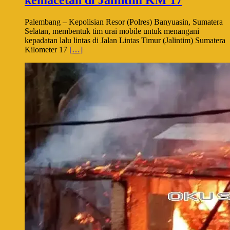
kemacetan di Jalintim KM 17
Palembang – Kepolisian Resor (Polres) Banyuasin, Sumatera
Selatan, membentuk tim urai mobile untuk menangani
kepadatan lalu lintas di Jalan Lintas Timur (Jalintim) Sumatera
Kilometer 17
[…]