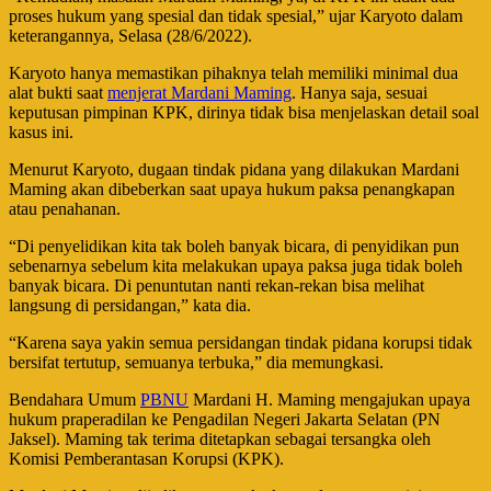
proses hukum yang spesial dan tidak spesial,” ujar Karyoto dalam
keterangannya, Selasa (28/6/2022).
Karyoto hanya memastikan pihaknya telah memiliki minimal dua
alat bukti saat
menjerat Mardani Maming
. Hanya saja, sesuai
keputusan pimpinan KPK, dirinya tidak bisa menjelaskan detail soal
kasus ini.
Menurut Karyoto, dugaan tindak pidana yang dilakukan Mardani
Maming akan dibeberkan saat upaya hukum paksa penangkapan
atau penahanan.
“Di penyelidikan kita tak boleh banyak bicara, di penyidikan pun
sebenarnya sebelum kita melakukan upaya paksa juga tidak boleh
banyak bicara. Di penuntutan nanti rekan-rekan bisa melihat
langsung di persidangan,” kata dia.
“Karena saya yakin semua persidangan tindak pidana korupsi tidak
bersifat tertutup, semuanya terbuka,” dia memungkasi.
Bendahara Umum
PBNU
Mardani H. Maming mengajukan upaya
hukum praperadilan ke Pengadilan Negeri Jakarta Selatan (PN
Jaksel). Maming tak terima ditetapkan sebagai tersangka oleh
Komisi Pemberantasan Korupsi (KPK).