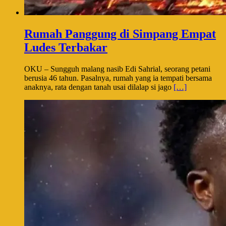
Rumah Panggung di Simpang Empat
Ludes Terbakar
OKU – Sungguh malang nasib Edi Sahrial, seorang petani
berusia 46 tahun. Pasalnya, rumah yang ia tempati bersama
anaknya, rata dengan tanah usai dilalap si jago
[…]