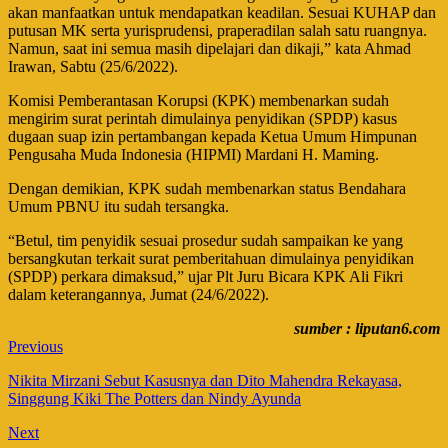
akan manfaatkan untuk mendapatkan keadilan. Sesuai KUHAP dan
putusan MK serta yurisprudensi, praperadilan salah satu ruangnya.
Namun, saat ini semua masih dipelajari dan dikaji,” kata Ahmad
Irawan, Sabtu (25/6/2022).
Komisi Pemberantasan Korupsi (KPK) membenarkan sudah
mengirim surat perintah dimulainya penyidikan (SPDP) kasus
dugaan suap izin pertambangan kepada Ketua Umum Himpunan
Pengusaha Muda Indonesia (HIPMI) Mardani H. Maming.
Dengan demikian, KPK sudah membenarkan status Bendahara
Umum PBNU itu sudah tersangka.
“Betul, tim penyidik sesuai prosedur sudah sampaikan ke yang
bersangkutan terkait surat pemberitahuan dimulainya penyidikan
(SPDP) perkara dimaksud,” ujar Plt Juru Bicara KPK Ali Fikri
dalam keterangannya, Jumat (24/6/2022).
sumber : liputan6.com
Previous
Nikita Mirzani Sebut Kasusnya dan Dito Mahendra Rekayasa,
Singgung Kiki The Potters dan Nindy Ayunda
Next