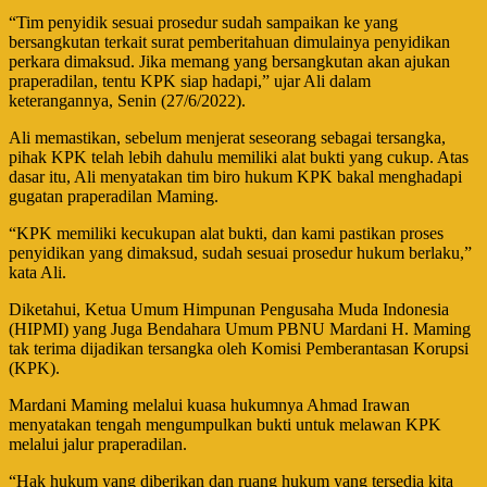
“Tim penyidik sesuai prosedur sudah sampaikan ke yang
bersangkutan terkait surat pemberitahuan dimulainya penyidikan
perkara dimaksud. Jika memang yang bersangkutan akan ajukan
praperadilan, tentu KPK siap hadapi,” ujar Ali dalam
keterangannya, Senin (27/6/2022).
Ali memastikan, sebelum menjerat seseorang sebagai tersangka,
pihak KPK telah lebih dahulu memiliki alat bukti yang cukup. Atas
dasar itu, Ali menyatakan tim biro hukum KPK bakal menghadapi
gugatan praperadilan Maming.
“KPK memiliki kecukupan alat bukti, dan kami pastikan proses
penyidikan yang dimaksud, sudah sesuai prosedur hukum berlaku,”
kata Ali.
Diketahui, Ketua Umum Himpunan Pengusaha Muda Indonesia
(HIPMI) yang Juga Bendahara Umum PBNU Mardani H. Maming
tak terima dijadikan tersangka oleh Komisi Pemberantasan Korupsi
(KPK).
Mardani Maming melalui kuasa hukumnya Ahmad Irawan
menyatakan tengah mengumpulkan bukti untuk melawan KPK
melalui jalur praperadilan.
“Hak hukum yang diberikan dan ruang hukum yang tersedia kita