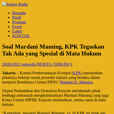
Beranda
Profil
Program
Event
Galeri
KONTAK
Soal Mardani Maming, KPK Tegaskan
Tak Ada yang Spesial di Mata Hukum
28/06/2022
suksesfm
BERITA TERKINI
0
Jakarta –
Komisi Pemberantasan Korupsi (
KPK
) memastikan
pihaknya bekerja sesuai prosedur hukum yang berlaku dalam
menjerat Bendahara Umum PBNU
Mardani H. Maming
.
Deputi Penindakan dan Ekseskusi Karyoto membantah pihak
lembaga antirasuah mengkriminalisasi Mardani Maming yang juga
Ketua Umum HIPMI. Karyoto memastikan, semua sama di mata
hukum.
“Kemudian, masalah Mardani Maming, ya, di KPK ini tidak ada