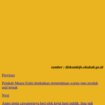
sumber : diskominfo.okukab.go.id
Previous
Pemkab Muara Enim tingkatkan pengetahuan warga jaga produk
asal ternak
Next
Anies ingin cawapresnya beri efek kejut bagi publik, bisa jadi