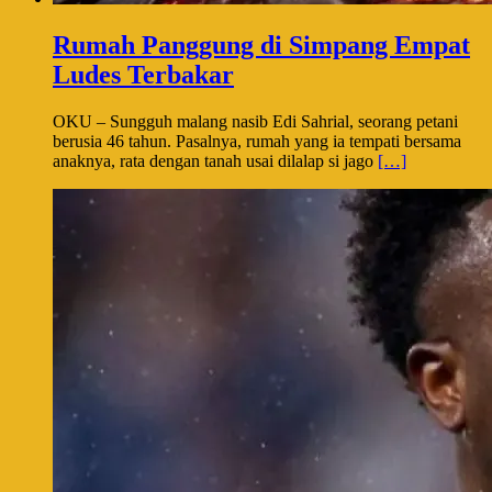
Rumah Panggung di Simpang Empat
Ludes Terbakar
OKU – Sungguh malang nasib Edi Sahrial, seorang petani
berusia 46 tahun. Pasalnya, rumah yang ia tempati bersama
anaknya, rata dengan tanah usai dilalap si jago
[…]