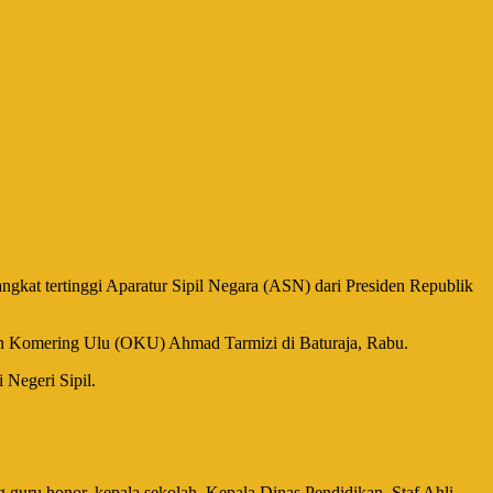
at tertinggi Aparatur Sipil Negara (ASN) dari Presiden Republik
gan Komering Ulu (OKU) Ahmad Tarmizi di Baturaja, Rabu.
Negeri Sipil.
 guru honor, kepala sekolah, Kepala Dinas Pendidikan, Staf Ahli