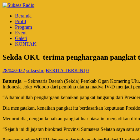
Beranda
Profil
Program
Event
Galeri
KONTAK
Sekda OKU terima penghargaan pangkat te
28/04/2022
suksesfm
BERITA TERKINI
0
Baturaja
– Sekretaris Daerah (Sekda) Pemkab Ogan Komering Ulu, S
Indonesia Joko Widodo dari pembina utama madya IV/D menjadi pem
“Alhamdulillah penghargaan kenaikan pangkat langsung dari Preside
Dia mengatakan, kenaikan pangkat itu berdasarkan keputusan Presi
Menurut dia, dengan kenaikan pangkat luar biasa ini menjadikan dir
“Sejauh ini di jajaran birokrasi Provinsi Sumatera Selatan saya sat
Pemegang rekor MURI dengan gelar terbanyak terdiri dari 11 gelar ak