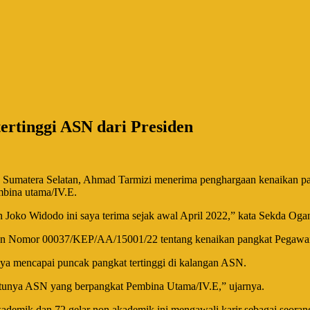
rtinggi ASN dari Presiden
umatera Selatan, Ahmad Tarmizi menerima penghargaan kenaikan pangk
bina utama/IV.E.
n Joko Widodo ini saya terima sejak awal April 2022,” kata Sekda O
den Nomor 00037/KEP/AA/15001/22 tentang kenaikan pangkat Pegawai 
inya mencapai puncak pangkat tertinggi di kalangan ASN.
u satunya ASN yang berpangkat Pembina Utama/IV.E,” ujarnya.
ademik dan 72 gelar non akademik ini mengawali karir sebagai seorang