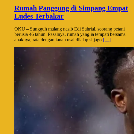
Rumah Panggung di Simpang Empat
Ludes Terbakar
OKU – Sungguh malang nasib Edi Sahrial, seorang petani
berusia 46 tahun. Pasalnya, rumah yang ia tempati bersama
anaknya, rata dengan tanah usai dilalap si jago
[…]