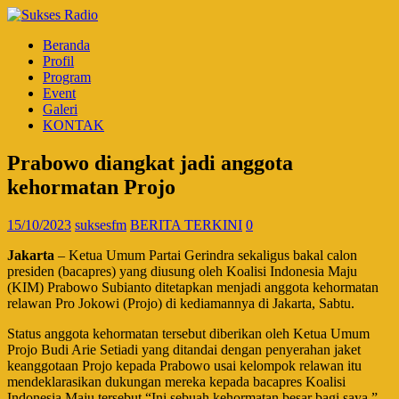
Beranda
Profil
Program
Event
Galeri
KONTAK
Prabowo diangkat jadi anggota
kehormatan Projo
15/10/2023
suksesfm
BERITA TERKINI
0
Jakarta
– Ketua Umum Partai Gerindra sekaligus bakal calon
presiden (bacapres) yang diusung oleh Koalisi Indonesia Maju
(KIM) Prabowo Subianto ditetapkan menjadi anggota kehormatan
relawan Pro Jokowi (Projo) di kediamannya di Jakarta, Sabtu.
Status anggota kehormatan tersebut diberikan oleh Ketua Umum
Projo Budi Arie Setiadi yang ditandai dengan penyerahan jaket
keanggotaan Projo kepada Prabowo usai kelompok relawan itu
mendeklarasikan dukungan mereka kepada bacapres Koalisi
Indonesia Maju tersebut.“Ini sebuah kehormatan besar bagi saya,”