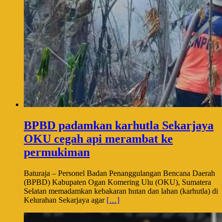
BPBD padamkan karhutla Sekarjaya
OKU cegah api merambat ke
permukiman
Baturaja – Personel Badan Penanggulangan Bencana Daerah
(BPBD) Kabupaten Ogan Komering Ulu (OKU), Sumatera
Selatan memadamkan kebakaran hutan dan lahan (karhutla) di
Kelurahan Sekarjaya agar
[…]