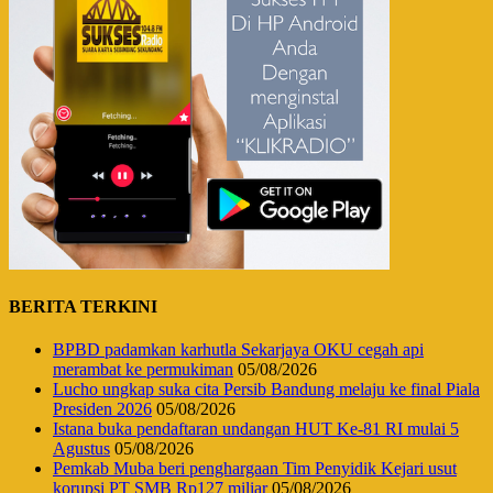
BERITA TERKINI
BPBD padamkan karhutla Sekarjaya OKU cegah api
merambat ke permukiman
05/08/2026
Lucho ungkap suka cita Persib Bandung melaju ke final Piala
Presiden 2026
05/08/2026
Istana buka pendaftaran undangan HUT Ke-81 RI mulai 5
Agustus
05/08/2026
Pemkab Muba beri penghargaan Tim Penyidik Kejari usut
korupsi PT SMB Rp127 miliar
05/08/2026