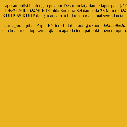
Laporan polisi itu dengan pelapor Desrummiaty dan terlapor para (
deb
LP/B/322/III/2024/SPKT/Polda Sumatra Selatan pada 23 Maret 2024 
KUHP, 55 KUHP dengan ancaman hukuman maksimal sembilan tahun
Dari laporan pihak Aiptu FN tersebut dua orang oknum
debt collector
dan tidak menutup kemungkinan apabila terdapat bukti mencukupi mak