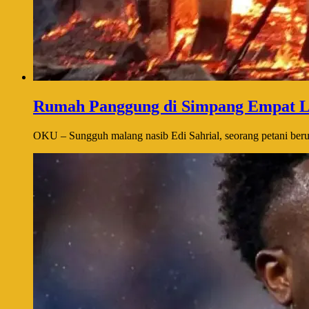
Rumah Panggung di Simpang Empat L
OKU – Sungguh malang nasib Edi Sahrial, seorang petani berusi