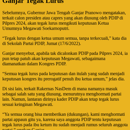
Ganjar Tegak Lurus
Sebelumnya, Gubernur Jawa Tengah Ganjar Pranowo mengatakan,
terkait calon presiden atau capres yang akan diusung oleh PDIP di
Pilpres 2024, akan tegak lurus mengikuti keputusan Ketua
Umumnya Megawati Soekarnoputri.
“Tegak lurus dengan ketua umum semua, tanpa terkecuali,” kata dia
di Sekolah Partai PDIP, Jumat (17/6/2022).
Ganjar menyebut, apabila tak dicalonkan PDIP pada Pilpres 2024, ia
pun tetap patuh akan keputusan Megawati, sebagaimana
diamanatkan dalam Kongres PDIP.
“Semua tegak lurus pada keputusan dan itulah yang sudah menjadi
keputusan kongres itu prerogatif penuh ibu ketua umum,” jelas dia.
Di sisi lain, terkait Rakernas NasDem di mana namanya masuk
sebagai salah satu yang diusung, menurutnya menghormati partai
lain. Namun, lantaran dirinya kader PDIP akan tetap tegak lurus
sesuai keinginan Megawati.
“Ya semua orang bisa memberikan (dukungan), kami menghormati
partai appaun gitu ya, karena saya anggota PDIP tentu keputusan
tegak lurus pada ibu ketum itu sudah menjadi rumus seluruh anggota
partai,” ungkap Ganjar.