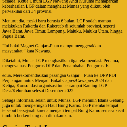
Senada, Ketua Umum LGP Nawang Andi Kusuma memaparkan
keberhasilan LGP dalam menghelat Munas yang diikuti oleh
perwakilan dari 34 provinsi.
Menurut dia, meski baru berusia 6 bulan, LGP sudah mampu
melakukan Rakerda dan Rakercab di sejumlah provinsi, seperti
Jawa Barat, Jawa Timur, Lampung, Maluku, Maluku Utara, hingga
Papua Barat.
“Ini bukti Magnet Ganjar -Puan mampu menggerakkan
masyarakat,” kata Nawang.
Diketahui, Munas LGP menghasilkan tiga rekomendasi. Pertama,
mengevaluasi Pengurus DPP dan Penambahan Pengurus. K
edua, Merekomendasikan pasangan Ganjar – Puan ke DPP PDI
Perjuangan untuk Menjadi Bakal Capres/Cawapres 2024 dan
Ketiga, Konsolidasi organisasi tuntas sampai Ranting LGP
Desa/Kelurahan selesai Desember 2022
Sebaga informasi, selain untuk Munas, LGP memilih Istana Gebang
juga untuk memperingati Haul Bung Karno. LGP menilai tempat
tersebut bersejarah karena menjadi tempat Bung Karno semasa kecil
tumbuh berkembang dan dimakamkan.