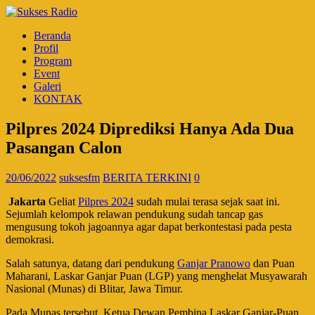
Beranda
Profil
Program
Event
Galeri
KONTAK
Pilpres 2024 Diprediksi Hanya Ada Dua
Pasangan Calon
20/06/2022
suksesfm
BERITA TERKINI
0
Jakarta
Geliat
Pilpres 2024
sudah mulai terasa sejak saat ini.
Sejumlah kelompok relawan pendukung sudah tancap gas
mengusung tokoh jagoannya agar dapat berkontestasi pada pesta
demokrasi.
Salah satunya, datang dari pendukung
Ganjar Pranowo
dan Puan
Maharani, Laskar Ganjar Puan (LGP) yang menghelat Musyawarah
Nasional (Munas) di Blitar, Jawa Timur.
Pada Munas tersebut, Ketua Dewan Pembina Laskar Ganjar-Puan