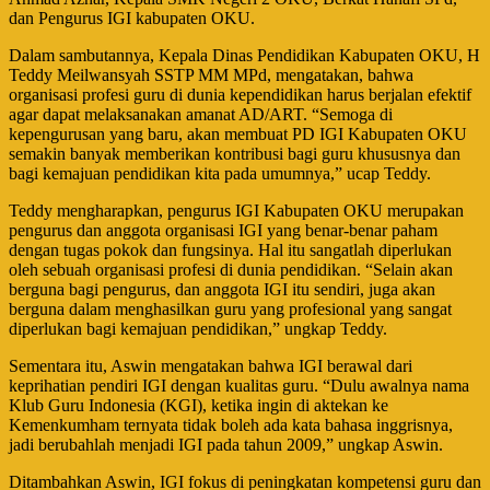
dan Pengurus IGI kabupaten OKU.
Dalam sambutannya, Kepala Dinas Pendidikan Kabupaten OKU, H
Teddy Meilwansyah SSTP MM MPd, mengatakan, bahwa
organisasi profesi guru di dunia kependidikan harus berjalan efektif
agar dapat melaksanakan amanat AD/ART. “Semoga di
kepengurusan yang baru, akan membuat PD IGI Kabupaten OKU
semakin banyak memberikan kontribusi bagi guru khususnya dan
bagi kemajuan pendidikan kita pada umumnya,” ucap Teddy.
Teddy mengharapkan, pengurus IGI Kabupaten OKU merupakan
pengurus dan anggota organisasi IGI yang benar-benar paham
dengan tugas pokok dan fungsinya. Hal itu sangatlah diperlukan
oleh sebuah organisasi profesi di dunia pendidikan. “Selain akan
berguna bagi pengurus, dan anggota IGI itu sendiri, juga akan
berguna dalam menghasilkan guru yang profesional yang sangat
diperlukan bagi kemajuan pendidikan,” ungkap Teddy.
Sementara itu, Aswin mengatakan bahwa IGI berawal dari
keprihatian pendiri IGI dengan kualitas guru. “Dulu awalnya nama
Klub Guru Indonesia (KGI), ketika ingin di aktekan ke
Kemenkumham ternyata tidak boleh ada kata bahasa inggrisnya,
jadi berubahlah menjadi IGI pada tahun 2009,” ungkap Aswin.
Ditambahkan Aswin, IGI fokus di peningkatan kompetensi guru dan