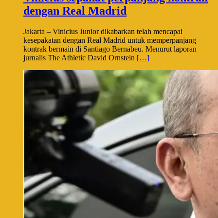
dengan Real Madrid
Jakarta – Vinicius Junior dikabarkan telah mencapai
kesepakatan dengan Real Madrid untuk memperpanjang
kontrak bermain di Santiago Bernabeu. Menurut laporan
jurnalis The Athletic David Ornstein
[…]