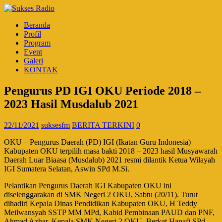
Beranda
Profil
Program
Event
Galeri
KONTAK
Pengurus PD IGI OKU Periode 2018 –
2023 Hasil Musdalub 2021
22/11/2021
suksesfm
BERITA TERKINI
0
OKU – Pengurus Daerah (PD) IGI (Ikatan Guru Indonesia)
Kabupaten OKU terpilih masa bakti 2018 – 2023 hasil Musyawarah
Daerah Luar Biaasa (Musdalub) 2021 resmi dilantik Ketua Wilayah
IGI Sumatera Selatan, Aswin SPd M.Si.
Pelantikan Pengurus Daerah IGI Kabupaten OKU ini
diselenggarakan di SMK Negeri 2 OKU, Sabtu (20/11). Turut
dihadiri Kepala Dinas Pendidikan Kabupaten OKU, H Teddy
Meilwansyah SSTP MM MPd, Kabid Pembinaan PAUD dan PNF,
Ahmad Azhar, Kepala SMK Negeri 2 OKU, Berkat Hanafi SPd,