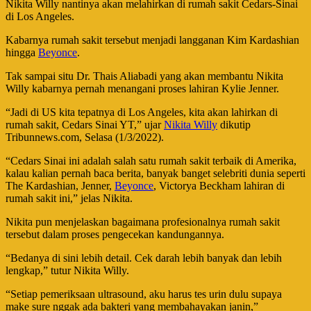
Nikita Willy nantinya akan melahirkan di rumah sakit Cedars-Sinai
di Los Angeles.
Kabarnya rumah sakit tersebut menjadi langganan Kim Kardashian
hingga
Beyonce
.
Tak sampai situ Dr. Thais Aliabadi yang akan membantu Nikita
Willy kabarnya pernah menangani proses lahiran Kylie Jenner.
“Jadi di US kita tepatnya di Los Angeles, kita akan lahirkan di
rumah sakit, Cedars Sinai YT,” ujar
Nikita Willy
dikutip
Tribunnews.com, Selasa (1/3/2022).
“Cedars Sinai ini adalah salah satu rumah sakit terbaik di Amerika,
kalau kalian pernah baca berita, banyak banget selebriti dunia seperti
The Kardashian, Jenner,
Beyonce
, Victorya Beckham lahiran di
rumah sakit ini,” jelas Nikita.
Nikita pun menjelaskan bagaimana profesionalnya rumah sakit
tersebut dalam proses pengecekan kandungannya.
“Bedanya di sini lebih detail. Cek darah lebih banyak dan lebih
lengkap,” tutur Nikita Willy.
“Setiap pemeriksaan ultrasound, aku harus tes urin dulu supaya
make sure nggak ada bakteri yang membahayakan janin,”