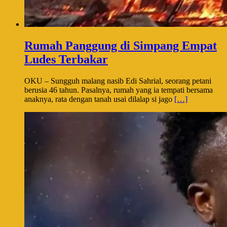
Rumah Panggung di Simpang Empat
Ludes Terbakar
OKU – Sungguh malang nasib Edi Sahrial, seorang petani
berusia 46 tahun. Pasalnya, rumah yang ia tempati bersama
anaknya, rata dengan tanah usai dilalap si jago
[…]