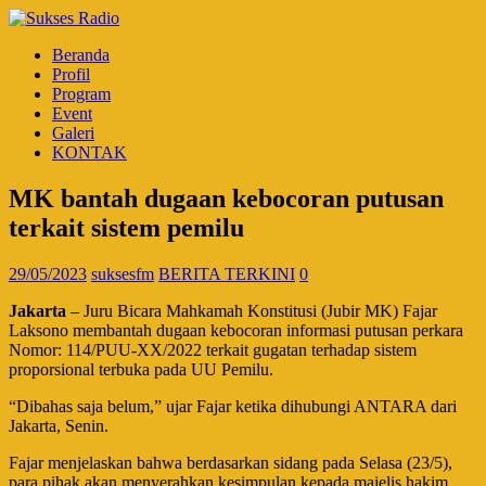
Beranda
Profil
Program
Event
Galeri
KONTAK
MK bantah dugaan kebocoran putusan
terkait sistem pemilu
29/05/2023
suksesfm
BERITA TERKINI
0
Jakarta
– Juru Bicara Mahkamah Konstitusi (Jubir MK) Fajar
Laksono membantah dugaan kebocoran informasi putusan perkara
Nomor: 114/PUU-XX/2022 terkait gugatan terhadap sistem
proporsional terbuka pada UU Pemilu.
“Dibahas saja belum,” ujar Fajar ketika dihubungi ANTARA dari
Jakarta, Senin.
Fajar menjelaskan bahwa berdasarkan sidang pada Selasa (23/5),
para pihak akan menyerahkan kesimpulan kepada majelis hakim