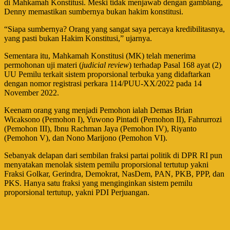
di Mahkamah Konstitusi. Meski tidak menjawab dengan gamblang,
Denny memastikan sumbernya bukan hakim konstitusi.
“Siapa sumbernya? Orang yang sangat saya percaya kredibilitasnya,
yang pasti bukan Hakim Konstitusi,” ujarnya.
Sementara itu, Mahkamah Konstitusi (MK) telah menerima
permohonan uji materi (
judicial review
) terhadap Pasal 168 ayat (2)
UU Pemilu terkait sistem proporsional terbuka yang didaftarkan
dengan nomor registrasi perkara 114/PUU-XX/2022 pada 14
November 2022.
Keenam orang yang menjadi Pemohon ialah Demas Brian
Wicaksono (Pemohon I), Yuwono Pintadi (Pemohon II), Fahrurrozi
(Pemohon III), Ibnu Rachman Jaya (Pemohon IV), Riyanto
(Pemohon V), dan Nono Marijono (Pemohon VI).
Sebanyak delapan dari sembilan fraksi partai politik di DPR RI pun
menyatakan menolak sistem pemilu proporsional tertutup yakni
Fraksi Golkar, Gerindra, Demokrat, NasDem, PAN, PKB, PPP, dan
PKS. Hanya satu fraksi yang menginginkan sistem pemilu
proporsional tertutup, yakni PDI Perjuangan.