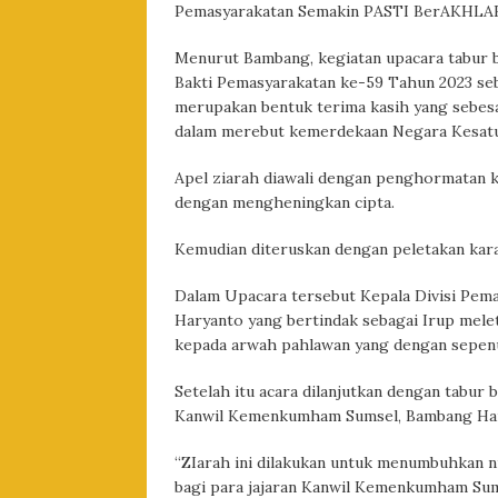
Pemasyarakatan Semakin PASTI BerAKHLAK,
Menurut Bambang, kegiatan upacara tabur b
Bakti Pemasyarakatan ke-59 Tahun 2023 seb
merupakan bentuk terima kasih yang sebes
dalam merebut kemerdekaan Negara Kesatua
Apel ziarah diawali dengan penghormatan k
dengan mengheningkan cipta.
Kemudian diteruskan dengan peletakan ka
Dalam Upacara tersebut Kepala Divisi Pe
Haryanto yang bertindak sebagai Irup mel
kepada arwah pahlawan yang dengan sepenuh
Setelah itu acara dilanjutkan dengan tabur
Kanwil Kemenkumham Sumsel, Bambang Hary
“ZIarah ini dilakukan untuk menumbuhkan ni
bagi para jajaran Kanwil Kemenkumham Sum