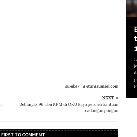
J
m
M
O
b
s
J
l
P
P
M
O
K
a
B
d
m
j
t
p
m
k
sumber : antarasumsel.com
P
d
T
p
NEXT
[
2
n
Sebanyak 96 ribu KPM di OKU Raya peroleh bantuan
cadangan pangan
E FIRST TO COMMENT