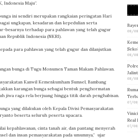
 Indonesia Maju”.
unga ini sendiri merupakan rangkaian peringatan Hari
agai ungkapan, kesadaran dan kepedulian serta
Bayer
ar-besarnya terhadap para pahlawan yang telah gugur
08/08
n Republik Indonesia (NKRI).
Keme
Seko
epada para pahlawan yang telah gugur dan dilanjutkan
08/08
Polre
rangan bunga di Tugu Monumen Taman Makam Pahlawan.
Jalin
08/08
masyarakatan Kanwil Kemenkumham Sumsel, Bambang
etakkan karangan bunga sebagai bentuk penghormatan
Ruma
 jiwa raga rela berjuang hingga titik darah penghabisan.
Terb
07/08
 bunga yang dilakukan oleh Kepala Divisi Pemasyarakatan
Vini
anto beserta seluruh peserta upacara.
Real
07/08
lai kepahlawanan, cinta tanah air, dan pantang menyerah
sel dan insan pemasyarakatan pada umumnya,” ujar