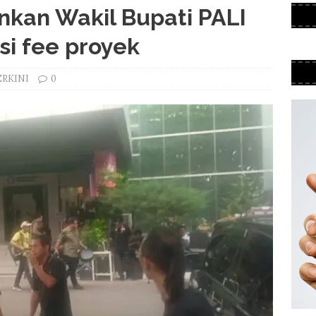
nkan Wakil Bupati PALI
si fee proyek
ERKINI
0