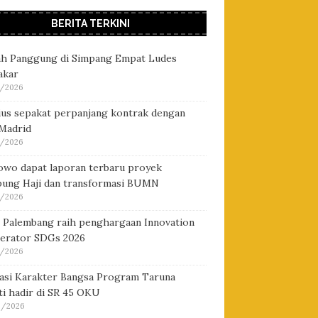
BERITA TERKINI
h Panggung di Simpang Empat Ludes
akar
/2026
cius sepakat perpanjang kontrak dengan
 Madrid
/2026
owo dapat laporan terbaru proyek
ung Haji dan transformasi BUMN
/2026
i Palembang raih penghargaan Innovation
lerator SDGs 2026
/2026
asi Karakter Bangsa Program Taruna
i hadir di SR 45 OKU
/2026