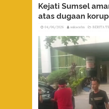
Kejati Sumsel ama
atas dugaan korup
04/06/2026
suksesfm
BERITA T