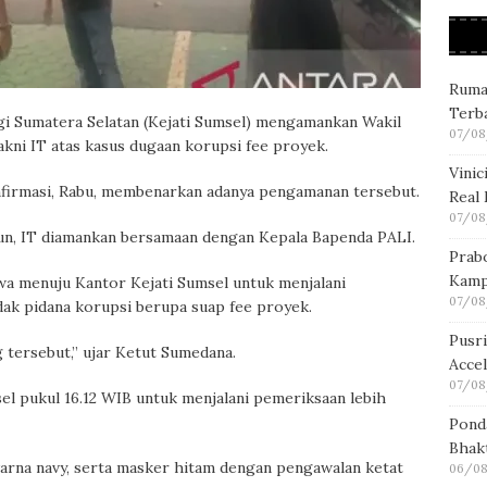
Ruma
Terb
gi Sumatera Selatan (Kejati Sumsel) mengamankan Wakil
07/08
akni IT atas kasus dugaan korupsi fee proyek.
Vini
nfirmasi, Rabu, membenarkan adanya pengamanan tersebut.
Real
07/08
un, IT diamankan bersamaan dengan Kepala Bapenda PALI.
Prab
Kamp
wa menuju Kantor Kejati Sumsel untuk menjalani
07/08
ndak pidana korupsi berupa suap fee proyek.
Pusr
tersebut,” ujar Ketut Sumedana.
Acce
07/08
sel pukul 16.12 WIB untuk menjalani pemeriksaan lebih
Pond
Bhakt
arna navy, serta masker hitam dengan pengawalan ketat
06/08