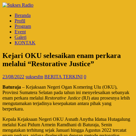
Beranda
Profil
Program
Event
Galeri
KONTAK
Kejari OKU selesaikan enam perkara
melalui “Restorative Justice”
23/08/2022
suksesfm
BERITA TERKINI
0
Baturaja
– Kejaksaan Negeri Ogan Komering Ulu (OKU),
Provinsi Sumatera Selatan pada tahun ini menyelesaikan sebanyak
enam perkara melalui
Restorative Justice
(RJ) atau prosesnya lebih
mengutamakan terjadinya kesepakatan antara pihak yang
berperkara.
Kepala Kejaksaan Negeri OKU Asnath Anytha Idatua Hutagalung
melalui Kasi Pidum Armein Ramdhani di Baturaja, Senin
mengatakan terhitung sejak Januari hingga Agustus 2022 tercatat
enam perkara pidana diselesaikan dengan metode
restorative