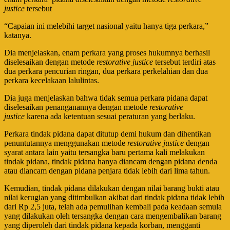
justice
tersebut
“Capaian ini melebihi target nasional yaitu hanya tiga perkara,”
katanya.
Dia menjelaskan, enam perkara yang proses hukumnya berhasil
diselesaikan dengan metode
restorative justice
tersebut terdiri atas
dua perkara pencurian ringan, dua perkara perkelahian dan dua
perkara kecelakaan lalulintas.
Dia juga menjelaskan bahwa tidak semua perkara pidana dapat
diselesaikan penanganannya dengan metode
restorative
justice
karena ada ketentuan sesuai peraturan yang berlaku.
Perkara tindak pidana dapat ditutup demi hukum dan dihentikan
penuntutannya menggunakan metode
restorative justice
dengan
syarat antara lain yaitu tersangka baru pertama kali melakukan
tindak pidana, tindak pidana hanya diancam dengan pidana denda
atau diancam dengan pidana penjara tidak lebih dari lima tahun.
Kemudian, tindak pidana dilakukan dengan nilai barang bukti atau
nilai kerugian yang ditimbulkan akibat dari tindak pidana tidak lebih
dari Rp 2,5 juta, telah ada pemulihan kembali pada keadaan semula
yang dilakukan oleh tersangka dengan cara mengembalikan barang
yang diperoleh dari tindak pidana kepada korban, mengganti