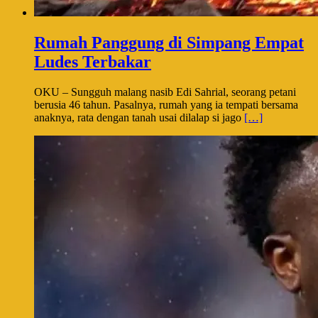
Rumah Panggung di Simpang Empat
Ludes Terbakar
OKU – Sungguh malang nasib Edi Sahrial, seorang petani
berusia 46 tahun. Pasalnya, rumah yang ia tempati bersama
anaknya, rata dengan tanah usai dilalap si jago
[…]