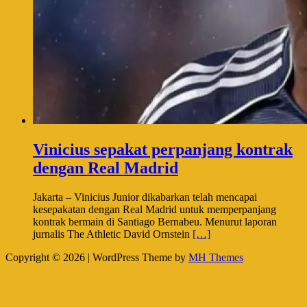
Vinicius sepakat perpanjang kontrak
dengan Real Madrid
Jakarta – Vinicius Junior dikabarkan telah mencapai
kesepakatan dengan Real Madrid untuk memperpanjang
kontrak bermain di Santiago Bernabeu. Menurut laporan
jurnalis The Athletic David Ornstein
[…]
Copyright © 2026 | WordPress Theme by
MH Themes