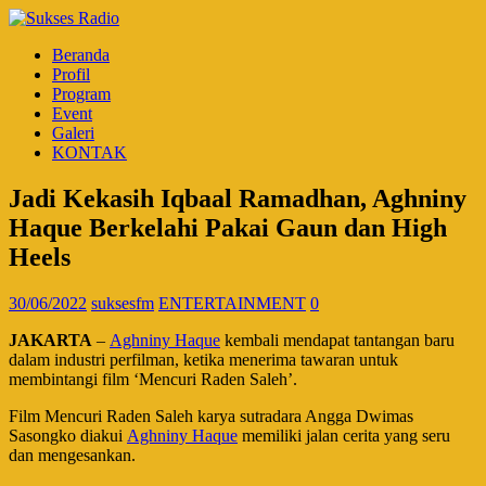
Beranda
Profil
Program
Event
Galeri
KONTAK
Jadi Kekasih Iqbaal Ramadhan, Aghniny
Haque Berkelahi Pakai Gaun dan High
Heels
30/06/2022
suksesfm
ENTERTAINMENT
0
JAKARTA
–
Aghniny Haque
kembali mendapat tantangan baru
dalam industri perfilman, ketika menerima tawaran untuk
membintangi film ‘Mencuri Raden Saleh’.
Film Mencuri Raden Saleh karya sutradara Angga Dwimas
Sasongko diakui
Aghniny Haque
memiliki jalan cerita yang seru
dan mengesankan.