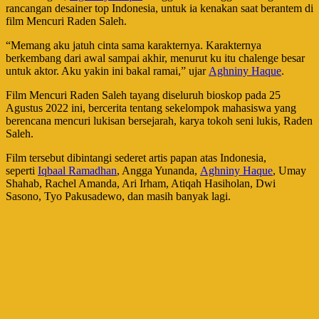
rancangan desainer top Indonesia, untuk ia kenakan saat berantem di
film Mencuri Raden Saleh.
“Memang aku jatuh cinta sama karakternya. Karakternya
berkembang dari awal sampai akhir, menurut ku itu chalenge besar
untuk aktor. Aku yakin ini bakal ramai,” ujar
Aghniny Haque
.
Film Mencuri Raden Saleh tayang diseluruh bioskop pada 25
Agustus 2022 ini, bercerita tentang sekelompok mahasiswa yang
berencana mencuri lukisan bersejarah, karya tokoh seni lukis, Raden
Saleh.
Film tersebut dibintangi sederet artis papan atas Indonesia,
seperti
Iqbaal Ramadhan
, Angga Yunanda,
Aghniny Haque
, Umay
Shahab, Rachel Amanda, Ari Irham, Atiqah Hasiholan, Dwi
Sasono, Tyo Pakusadewo, dan masih banyak lagi.