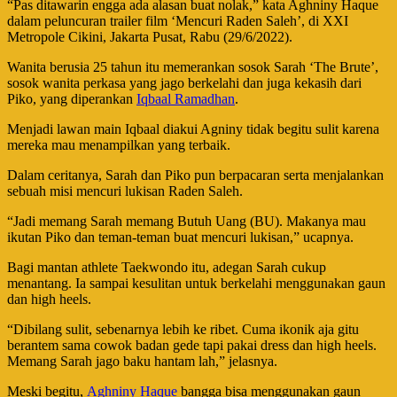
“Pas ditawarin engga ada alasan buat nolak,” kata Aghniny Haque
dalam peluncuran trailer film ‘Mencuri Raden Saleh’, di XXI
Metropole Cikini, Jakarta Pusat, Rabu (29/6/2022).
Wanita berusia 25 tahun itu memerankan sosok Sarah ‘The Brute’,
sosok wanita perkasa yang jago berkelahi dan juga kekasih dari
Piko, yang diperankan
Iqbaal Ramadhan
.
Menjadi lawan main Iqbaal diakui Agniny tidak begitu sulit karena
mereka mau menampilkan yang terbaik.
Dalam ceritanya, Sarah dan Piko pun berpacaran serta menjalankan
sebuah misi mencuri lukisan Raden Saleh.
“Jadi memang Sarah memang Butuh Uang (BU). Makanya mau
ikutan Piko dan teman-teman buat mencuri lukisan,” ucapnya.
Bagi mantan athlete Taekwondo itu, adegan Sarah cukup
menantang. Ia sampai kesulitan untuk berkelahi menggunakan gaun
dan high heels.
“Dibilang sulit, sebenarnya lebih ke ribet. Cuma ikonik aja gitu
berantem sama cowok badan gede tapi pakai dress dan high heels.
Memang Sarah jago baku hantam lah,” jelasnya.
Meski begitu,
Aghniny Haque
bangga bisa menggunakan gaun