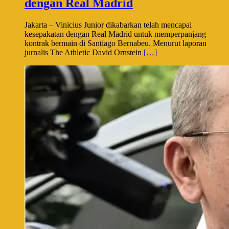
dengan Real Madrid
Jakarta – Vinicius Junior dikabarkan telah mencapai
kesepakatan dengan Real Madrid untuk memperpanjang
kontrak bermain di Santiago Bernabeu. Menurut laporan
jurnalis The Athletic David Ornstein
[…]