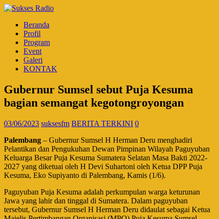
Beranda
Profil
Program
Event
Galeri
KONTAK
Gubernur Sumsel sebut Puja Kesuma
bagian semangat kegotongroyongan
03/06/2023
suksesfm
BERITA TERKINI
0
Palembang
– Gubernur Sumsel H Herman Deru menghadiri
Pelantikan dan Pengukuhan Dewan Pimpinan Wilayah Paguyuban
Keluarga Besar Puja Kesuma Sumatera Selatan Masa Bakti 2022-
2027 yang diketuai oleh H Devi Suhartoni oleh Ketua DPP Puja
Kesuma, Eko Supiyanto di Palembang, Kamis (1/6).
Paguyuban Puja Kesuma adalah perkumpulan warga keturunan
Jawa yang lahir dan tinggal di Sumatera. Dalam paguyuban
tersebut, Gubernur Sumsel H Herman Deru didaulat sebagai Ketua
Majelis Pertimbangan Organisasi (MPO) Puja Kesuma Sumsel.