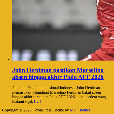
John Herdman pastikan Marselino
absen hingga akhir Piala AFF 2026
Jakarta – Pelatih tim nasional Indonesia John Herdman
memastikan gelandang Marselino Ferdinan bakal absen
hingga akhir turnamen Piala AFF 2026 akibat cedera yang
dialami sejak
[…]
Copyright © 2026 | WordPress Theme by
MH Themes