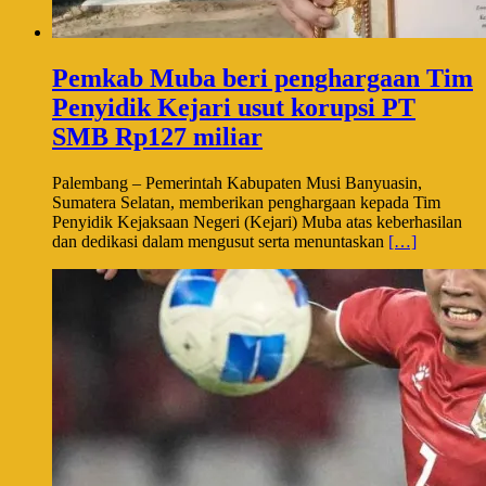
Pemkab Muba beri penghargaan Tim
Penyidik Kejari usut korupsi PT
SMB Rp127 miliar
Palembang – Pemerintah Kabupaten Musi Banyuasin,
Sumatera Selatan, memberikan penghargaan kepada Tim
Penyidik Kejaksaan Negeri (Kejari) Muba atas keberhasilan
dan dedikasi dalam mengusut serta menuntaskan
[…]