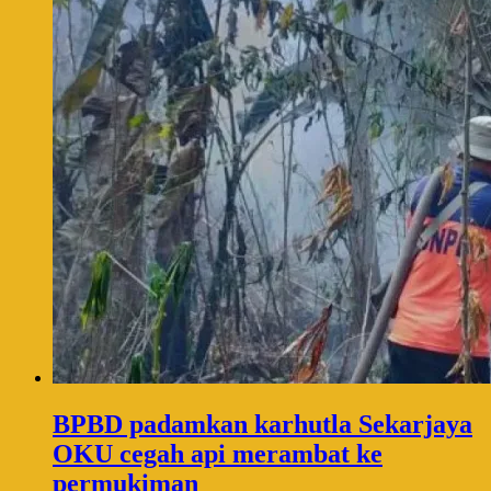
BPBD padamkan karhutla Sekarjaya
OKU cegah api merambat ke
permukiman