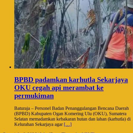
BPBD padamkan karhutla Sekarjaya
OKU cegah api merambat ke
permukiman
Baturaja – Personel Badan Penanggulangan Bencana Daerah
(BPBD) Kabupaten Ogan Komering Ulu (OKU), Sumatera
Selatan memadamkan kebakaran hutan dan lahan (karhutla) di
Kelurahan Sekarjaya agar
[…]