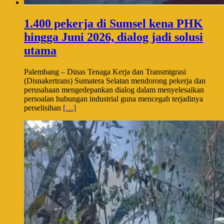
1.400 pekerja di Sumsel kena PHK
hingga Juni 2026, dialog jadi solusi
utama
Palembang – Dinas Tenaga Kerja dan Transmigrasi
(Disnakertrans) Sumatera Selatan mendorong pekerja dan
perusahaan mengedepankan dialog dalam menyelesaikan
persoalan hubungan industrial guna mencegah terjadinya
perselisihan
[…]