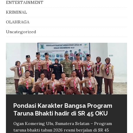
ENTERTAINMENT
KRIMINAL
OLAHRAGA
Uncategorized
Pondasi Karakter Bangsa Program
BPBD padamkan karhutla Sekarjaya
Taruna Bhakti hadir di SR 45 OKU
OKU cegah api merambat ke
permukiman
Ogan Komering Ulu, Sumatera Selatan – Program
taruna bhakti tahun 2026 resmi berjalan di SR 45
Baturaja – Personel Badan Penanggulangan Bencana
Zverev Tumbang pada laga