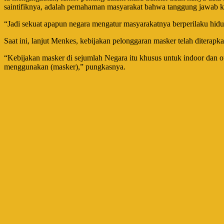
saintifiknya, adalah pemahaman masyarakat bahwa tanggung jawab kese
“Jadi sekuat apapun negara mengatur masyarakatnya berperilaku hidup
Saat ini, lanjut Menkes, kebijakan pelonggaran masker telah diterapka
“Kebijakan masker di sejumlah Negara itu khusus untuk indoor dan out
menggunakan (masker),” pungkasnya.