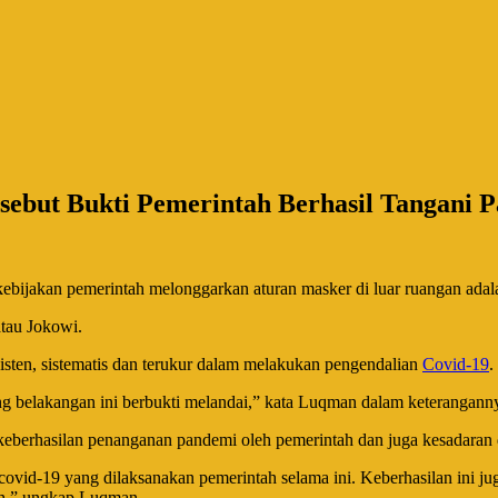
ebut Bukti Pemerintah Berhasil Tangani 
ijakan pemerintah melonggarkan aturan masker di luar ruangan adala
tau Jokowi.
sten, sistematis dan terukur dalam melakukan pengendalian
Covid-19
.
 belakangan ini berbukti melandai,” kata Luqman dalam keteranganny
 keberhasilan penanganan pandemi oleh pemerintah dan juga kesadaran 
ovid-19 yang dilaksanakan pemerintah selama ini. Keberhasilan ini ju
ah,” ungkap Luqman.