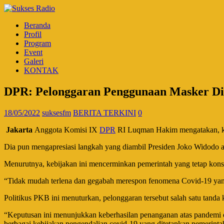
Beranda
Profil
Program
Event
Galeri
KONTAK
DPR: Pelonggaran Penggunaan Masker Dis
18/05/2022
suksesfm
BERITA TERKINI
0
Jakarta
Anggota Komisi IX
DPR
RI Luqman Hakim mengatakan, keb
Dia pun mengapresiasi langkah yang diambil Presiden Joko Widodo a
Menurutnya, kebijakan ini mencerminkan pemerintah yang tetap konsi
“Tidak mudah terlena dan gegabah merespon fenomena Covid-19 yang
Politikus PKB ini menuturkan, pelonggaran tersebut salah satu tanda
“Keputusan ini menunjukkan keberhasilan penanganan atas pandemi c
berbagai kebijakan pengendalian covid-19 yang ditetapkan pemerint