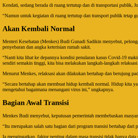
Kendati, sedang berada di ruang tertutup dan di transportasi publik,
“Namun untuk kegiatan di ruang tertutup dan transport publik tetap
Akan Kembali Normal
Menteri Kesehatan (Menkes) Budi Gunadi Sadikin menyebut, pelongga
penyebaran dan angka keterisian rumah sakit.
“Nanti kita lihat ke depannya kondisi penularan kasus Covid-19 mak
sendiri semakin tinggi, kita bisa melakukan langkah-langkah relaksasi
Menurut Menkes, relaksasi akan dilakukan bertahap dan berujung pa
“Secara bertahap akan membuat hidup kembali normal. Hidup kita yang 
mengetahui bagaimana menangani virus ini,” ungkapnya.
Bagian Awal Transisi
Menkes Budi menyebut, keputusan pemerintah membebaskan masyarakat
“Itu merupakan salah satu bagian dari program transisi bertahap dar
Ia mengingatkan, faktor penting dalam masa transisi tidak hanya data 