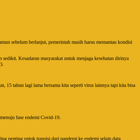
amun sebelum berlanjut, pemerintah masih harus memantau kondisi
n sedikit. Kesadaran masyarakat untuk menjaga kesehatan dirinya
).
15 tahun lagi lama bersama kita seperti virus lainnya tapi kita bisa
 menuju fase endemi Covid-19.
ing penting untuk transisi dari pandemi ke endemi selain data