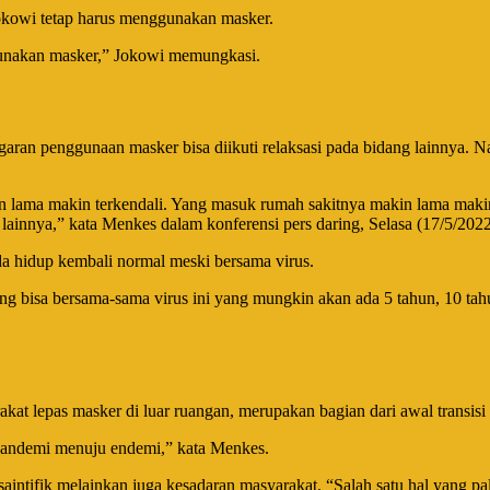
 Jokowi tetap harus menggunakan masker.
 gunakan masker,” Jokowi memungkasi.
ran penggunaan masker bisa diikuti relaksasi pada bidang lainnya. N
in lama makin terkendali. Yang masuk rumah sakitnya makin lama maki
 lainnya,” kata Menkes dalam konferensi pers daring, Selasa (17/5/2022
da hidup kembali normal meski bersama virus.
bisa bersama-sama virus ini yang mungkin akan ada 5 tahun, 10 tahun, 
 lepas masker di luar ruangan, merupakan bagian dari awal transisi
i pandemi menuju endemi,” kata Menkes.
saintifik melainkan juga kesadaran masyarakat. “Salah satu hal yang pal