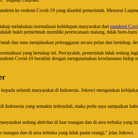
i pandemi ke endemi Covid-19 yang diambil pemerintah. Menurut Luqman
tahap melakukan normalisasi kehidupan masyarakat dari
pandemi Covi
adalah bukti pemerintah memiliki perencanaan matang, tidak buru-bur
intah dan mau menjalankan pelonggaran secara pelan dan bertahap, d
ormalisasi yang bertahap ini. Percayalah, pemerintah tidak sedang i
pandemi Covid-19 berakhir dengan mengutamakan keselamatan hidup mas
er
kepada seluruh masyarakat di Indonesia. Jokowi mengatakan kebijakan
 di Indonesia yang semakin terkendali, maka perlu saya sampaikan b
asyarakat sedang aktivitas di luar ruangan dan di area terbuka yang ti
r ruangan dan di area terbuka yang tidak padat orang),” jelas Jokowi.