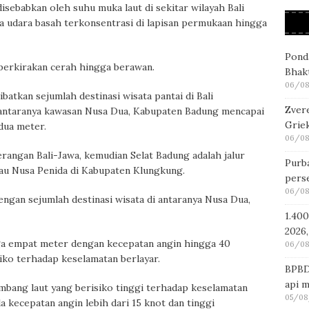
sebabkan oleh suhu muka laut di sekitar wilayah Bali
sa udara basah terkonsentrasi di lapisan permukaan hingga
Pond
iperkirakan cerah hingga berawan.
Bhakt
06/08
atkan sejumlah destinasi wisata pantai di Bali
Zver
 antaranya kawasan Nusa Dua, Kabupaten Badung mencapai
Griek
dua meter.
06/08
erangan Bali-Jawa, kemudian Selat Badung adalah jalur
Purba
u Nusa Penida di Kabupaten Klungkung.
pers
06/08
dengan sejumlah destinasi wisata di antaranya Nusa Dua,
1.400
2026,
ga empat meter dengan kecepatan angin hingga 40
06/08
siko terhadap keselamatan berlayar.
BPBD
api 
bang laut yang berisiko tinggi terhadap keselamatan
05/08
a kecepatan angin lebih dari 15 knot dan tinggi