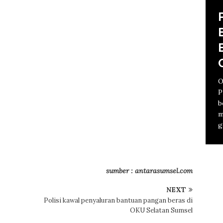
O
B
P
P
b
K
m
S
J
P
J
g
k
m
T
Y
K
B
S
K
M
p
a
A
m
K
sumber : antarasumsel.com
[
i
p
NEXT
Polisi kawal penyaluran bantuan pangan beras di
OKU Selatan Sumsel