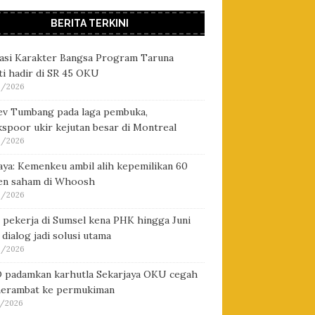
BERITA TERKINI
asi Karakter Bangsa Program Taruna
i hadir di SR 45 OKU
/2026
ev Tumbang pada laga pembuka,
spoor ukir kejutan besar di Montreal
/2026
ya: Kemenkeu ambil alih kepemilikan 60
en saham di Whoosh
/2026
 pekerja di Sumsel kena PHK hingga Juni
 dialog jadi solusi utama
/2026
 padamkan karhutla Sekarjaya OKU cegah
merambat ke permukiman
/2026