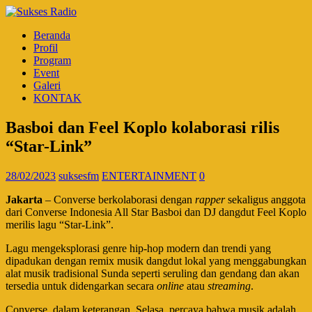
Beranda
Profil
Program
Event
Galeri
KONTAK
Basboi dan Feel Koplo kolaborasi rilis
“Star-Link”
28/02/2023
suksesfm
ENTERTAINMENT
0
Jakarta
– Converse berkolaborasi dengan
rapper
sekaligus anggota
dari Converse Indonesia All Star Basboi dan DJ dangdut Feel Koplo
merilis lagu “Star-Link”.
Lagu mengeksplorasi genre hip-hop modern dan trendi yang
dipadukan dengan remix musik dangdut lokal yang menggabungkan
alat musik tradisional Sunda seperti seruling dan gendang dan akan
tersedia untuk didengarkan secara
online
atau
streaming
.
Converse, dalam keterangan, Selasa, percaya bahwa musik adalah