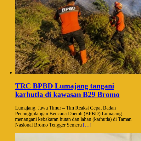
TRC BPBD Lumajang tangani
karhutla di kawasan B29 Bromo
Lumajang, Jawa Timur – Tim Reaksi Cepat Badan
Penanggulangan Bencana Daerah (BPBD) Lumajang
menangani kebakaran hutan dan lahan (karhutla) di Taman
Nasional Bromo Tengger Semeru
[…]