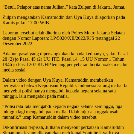
“Betul. Pelapor atas nama Jullian,” kata Zulpan di Jakarta, Jumat.
Zulpan mengatakan Kamaruddin dan Uya Kuya dilaporkan pada
Kamis pukul 17.00 WIB.
Laporan tersebut telah diterima oleh Polres Metro Jakarta Selatan
dengan Nomor Laporan: LP/5020/XII/2022/RJS tertanggal 22
Desember 2022.
Adapun pasal yang dipersangkakan kepada keduanya, yakni Pasal
28 (2) jo Pasal 45 (2) UU ITE, Pasal 14, 15 UU Nomor 1 Tahun
1946 jo Pasal 207 KUHP tentang penyebaran berita hoaks melalui
media sosial.
Dalam video dengan Uya Kuya, Kamaruddin memberikan
pernyataan bahwa Kepolisian Republik Indonesia sarang mafia. Ia
menyebut polisi hanya mengabdi kepada negara selama satu
minggu, lalu mengabdi pada mafia.
“Polisi rata-rata mengabdi kepada negara selama seminggu, tiga
minggu lagi mengabdi pada mafia. Udah jujur aja nggak usah
munafik,” ucap Kamaruddin dalam video tersebut.
Dikonfirmasi terpisah, Julliana menyebut perkataan Kamaruddin
Simanjuntak yang ditayangkan oleh kanal Youtube Uya Kuya