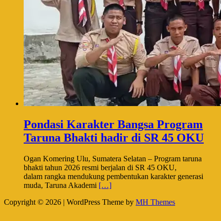
Pondasi Karakter Bangsa Program
Taruna Bhakti hadir di SR 45 OKU
Ogan Komering Ulu, Sumatera Selatan – Program taruna
bhakti tahun 2026 resmi berjalan di SR 45 OKU,
dalam rangka mendukung pembentukan karakter generasi
muda, Taruna Akademi
[…]
Copyright © 2026 | WordPress Theme by
MH Themes