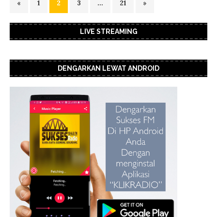
«
1
2
3
…
21
»
LIVE STREAMING
DENGARKAN LEWAT ANDROID