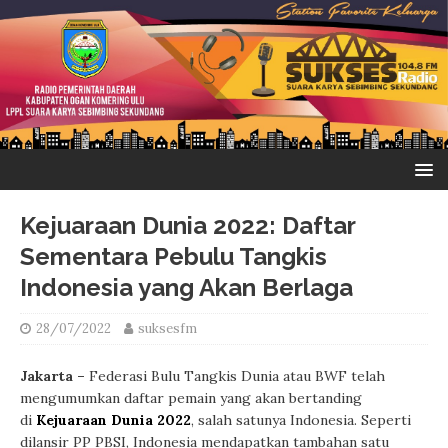
Kejuaraan Dunia 2022: Daftar
Sementara Pebulu Tangkis
Indonesia yang Akan Berlaga
28/07/2022
suksesfm
Jakarta –
Federasi Bulu Tangkis Dunia atau BWF telah
mengumumkan daftar pemain yang akan bertanding
di
Kejuaraan Dunia 2022
, salah satunya Indonesia. Seperti
dilansir PP PBSI, Indonesia mendapatkan tambahan satu