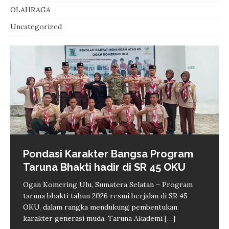
OLAHRAGA
Uncategorized
Pondasi Karakter Bangsa Program
BPBD padamkan karhutla Sekarjaya
Taruna Bhakti hadir di SR 45 OKU
OKU cegah api merambat ke
permukiman
Ogan Komering Ulu, Sumatera Selatan – Program
taruna bhakti tahun 2026 resmi berjalan di SR 45
Baturaja – Personel Badan Penanggulangan Bencana
Zverev Tumbang pada laga
1.400 pekerja di Sumsel kena PHK
Purbaya: Kemenkeu ambil alih
OKU, dalam rangka mendukung pembentukan
Daerah (BPBD) Kabupaten Ogan Komering Ulu
pembuka, Griekspoor ukir kejutan
hingga Juni 2026, dialog jadi solusi
kepemilikan 60 persen saham di
karakter generasi muda, Taruna Akademi
[…]
(OKU), Sumatera Selatan memadamkan kebakaran
besar di Montreal