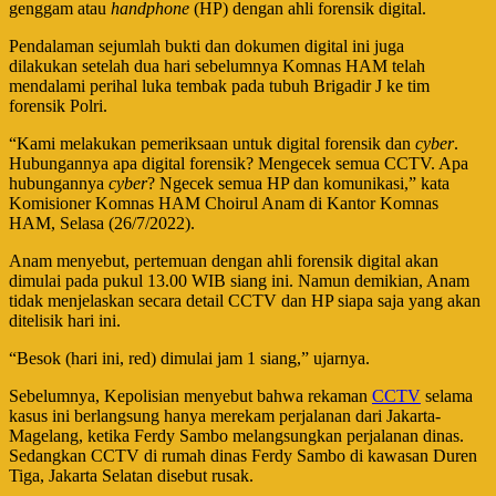
genggam atau
handphone
(HP) dengan ahli forensik digital.
Pendalaman sejumlah bukti dan dokumen digital ini juga
dilakukan setelah dua hari sebelumnya Komnas HAM telah
mendalami perihal luka tembak pada tubuh Brigadir J ke tim
forensik Polri.
“Kami melakukan pemeriksaan untuk digital forensik dan
cyber
.
Hubungannya apa digital forensik? Mengecek semua CCTV. Apa
hubungannya
cyber
? Ngecek semua HP dan komunikasi,” kata
Komisioner Komnas HAM Choirul Anam di Kantor Komnas
HAM, Selasa (26/7/2022).
Anam menyebut, pertemuan dengan ahli forensik digital akan
dimulai pada pukul 13.00 WIB siang ini. Namun demikian, Anam
tidak menjelaskan secara detail CCTV dan HP siapa saja yang akan
ditelisik hari ini.
“Besok (hari ini, red) dimulai jam 1 siang,” ujarnya.
Sebelumnya, Kepolisian menyebut bahwa rekaman
CCTV
selama
kasus ini berlangsung hanya merekam perjalanan dari Jakarta-
Magelang, ketika Ferdy Sambo melangsungkan perjalanan dinas.
Sedangkan CCTV di rumah dinas Ferdy Sambo di kawasan Duren
Tiga, Jakarta Selatan disebut rusak.