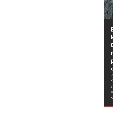
B
P
K
S
k
K