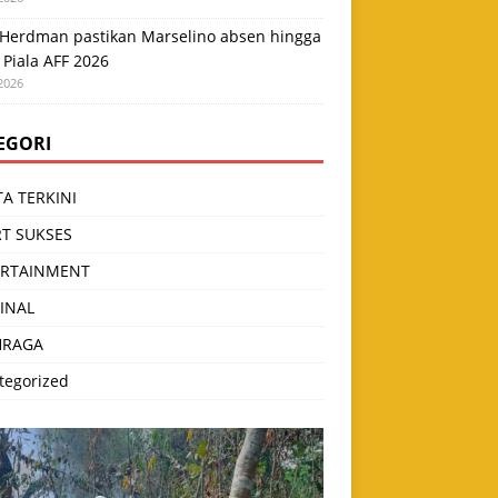
 Herdman pastikan Marselino absen hingga
 Piala AFF 2026
2026
EGORI
TA TERKINI
T SUKSES
ERTAINMENT
INAL
HRAGA
tegorized