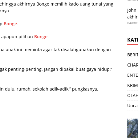
ehingga akhirnya Bonge memilih kado uang tunai yang
John
knya.
akhir
04/08/
ap
Bonge
.
h apapun pilihan
Bonge
.
KAT
ua anak ini meminta agar tak disalahgunakan dengan
BERI
CHAR
gak penting-penting. Jangan dipakai buat gaya hidup,”
ENT
KRIM
Iniin dulu, rumah, sekolah adik-adik,” pungkasnya.
OLA
Unca