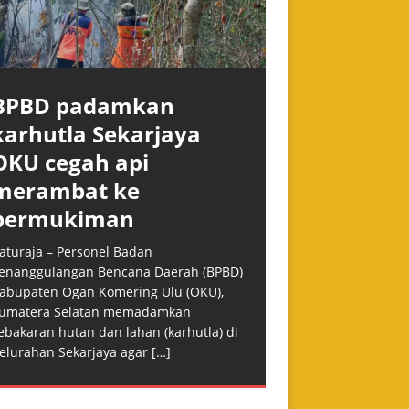
BPBD padamkan
karhutla Sekarjaya
OKU cegah api
merambat ke
permukiman
aturaja – Personel Badan
enanggulangan Bencana Daerah (BPBD)
abupaten Ogan Komering Ulu (OKU),
umatera Selatan memadamkan
ebakaran hutan dan lahan (karhutla) di
elurahan Sekarjaya agar
[…]