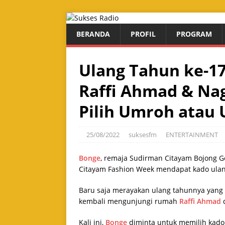
BERANDA
PROFIL
PROGRAM
Ulang Tahun ke-17
Raffi Ahmad & Nag
Pilih Umroh atau
25/08/2022
suksesfm
ENTERTAINMENT
Bonge
, remaja Sudirman Citayam Bojong Ge
Citayam Fashion Week mendapat kado ulan
Baru saja merayakan ulang tahunnya yang 
kembali mengunjungi rumah
Raffi Ahmad
Kali ini,
Bonge
diminta untuk memilih kado