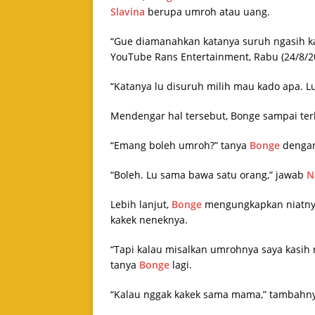
Slavina
berupa umroh atau uang.
“Gue diamanahkan katanya suruh ngasih kado
YouTube Rans Entertainment, Rabu (24/8/2
“Katanya lu disuruh milih mau kado apa.
Mendengar hal tersebut, Bonge sampai ter
“Emang boleh umroh?” tanya
Bonge
dengan
“Boleh. Lu sama bawa satu orang,” jawab
N
Lebih lanjut,
Bonge
mengungkapkan niatnya
kakek neneknya.
“Tapi kalau misalkan umrohnya saya kasih 
tanya
Bonge
lagi.
“Kalau nggak kakek sama mama,” tambahn