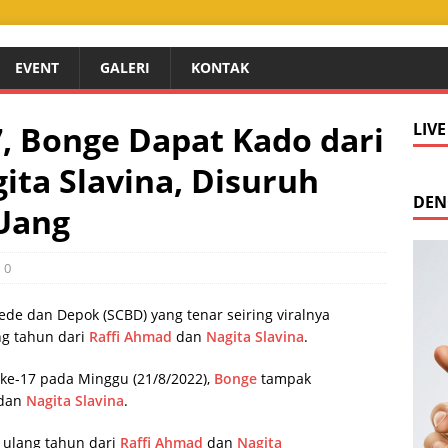
EVENT
GALERI
KONTAK
, Bonge Dapat Kado dari
LIV
ita Slavina, Disuruh
DEN
 Uang
0
de dan Depok (SCBD) yang tenar seiring viralnya
g tahun dari
Raffi Ahmad
dan
Nagita Slavina
.
ke-17 pada Minggu (21/8/2022),
Bonge
tampak
dan
Nagita Slavina
.
 ulang tahun dari
Raffi Ahmad
dan
Nagita