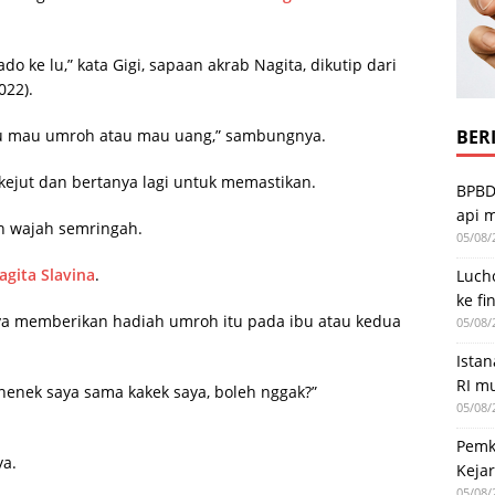
 ke lu,” kata Gigi, sapaan akrab Nagita, dikutip dari
022).
BERI
 Lu mau umroh atau mau uang,” sambungnya.
kejut dan bertanya lagi untuk memastikan.
BPBD
api 
 wajah semringah.
05/08/
agita Slavina
.
Luch
ke fi
 memberikan hadiah umroh itu pada ibu atau kedua
05/08/
Ista
RI mu
nenek saya sama kakek saya, boleh nggak?”
05/08/
Pemk
ya.
Kejar
05/08/