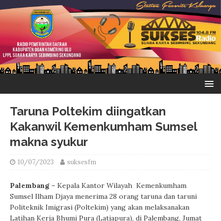
Taruna Poltekim diingatkan
Kakanwil Kemenkumham Sumsel
makna syukur
10/07/2023
suksesfm
Palembang
– Kepala Kantor Wilayah Kemenkumham
Sumsel Ilham Djaya menerima 28 orang taruna dan taruni
Politeknik Imigrasi (Poltekim) yang akan melaksanakan
Latihan Kerja Bhumi Pura (Latjapura), di Palembang, Jumat