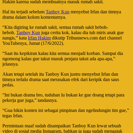
Hakim karena sudah membuatnya masuk rumah sakit.
Hal itu terjadi sebelum
Tanboy Kun
menyebut Irfan dan timnya
drama dalam kolom komentarnya.
“Kita digiring ke rumah sakit, semua rumah sakit heboh-
heboh.
Tanboy Kun
juga cerita kok, kalau dia tuh miris anak gue
nangis,” kata
Irfan Hakim
dikutip Tribunnews.com dari channel
YouTubenya, Jumat (17/6/2022).
“Saat itu kepikiran kalau kita semua menjadi korban. Sampai dia
ngomong kalau gue takut masuk penjara takut ada apa-apa,”
jelasnya.
Akan tetapi setelah itu Tanboy Kun justru menyebut Irfan dan
timnya terlalu drama saat merasakan efek dari keripik dan saus
pedas.
“Ini bukan drama bro, tuduhan lu bukan ke gue doang tetapi para
pekerja gue juga,” tandasnya.
“Gua bikin konten ini sebagai pimpinan dan ngelindungin tim gue,”
tegas Irfan.
Permintaan maaf sudah disampaikan Tanboy Kun lewat sebuah
video di sosial media Instagram, bahkan ia juga sudah mengajak