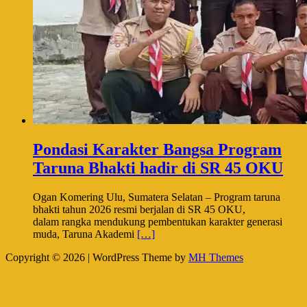
Pondasi Karakter Bangsa Program
Taruna Bhakti hadir di SR 45 OKU
Ogan Komering Ulu, Sumatera Selatan – Program taruna
bhakti tahun 2026 resmi berjalan di SR 45 OKU,
dalam rangka mendukung pembentukan karakter generasi
muda, Taruna Akademi
[…]
Copyright © 2026 | WordPress Theme by
MH Themes