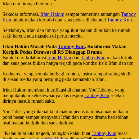
Irfan dan timnya bertemu.
Sekedar informasi,
Irfan Hakim
sempat menerima tantangan
Tanboy
Kun
untuk makan keripiki dan saus pedas di channel
Tanboy Kun
.
Setelahnya, Irfan dan timnya yang ikut makan dilarikan ke rumah
sakit karena ada masalah di perut mereka.
Irfan Hakim Marah Pada
Tanboy Kun
, Kolaborasi Makan
Keripik Pedas Dirawat di RS Dianggap Drama
Buntut dari kolaborasi
Irfan Hakim
dan
Tanboy Kun
makan kripik
dan saus pedas bukan hanya terjadi pada kondisi fisik Irfan dan tim.
Keduanya yang semula berbagi konten, justru sempat saling sindir
di sosial media yang berujung pada kemarahan Irfan.
Irfan Hakim membuat klarifikasi di channel YouTubenya yang
mengutarakan kekecewaanya atas respon
Tanboy Kun
setelah
dirinya masuk rumah sakit.
YouTuber yang dikenal kuat makan pedas dan bisa makan dalam
porsi besar, sempat menyebut Irfan dan timnya drama berlebihan
usai makan keripik dan saus darinya.
“Kalau buat kita tragedi, mungkin kalau buat
Tanboy Kun
biasa
(makan pedas),” ujar
Irfan Hakim
dikutip Tribunnews.com, Jumat