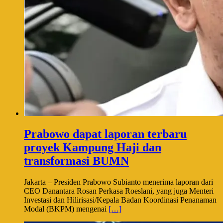
Prabowo dapat laporan terbaru
proyek Kampung Haji dan
transformasi BUMN
Jakarta – Presiden Prabowo Subianto menerima laporan dari
CEO Danantara Rosan Perkasa Roeslani, yang juga Menteri
Investasi dan Hilirisasi/Kepala Badan Koordinasi Penanaman
Modal (BKPM) mengenai
[…]