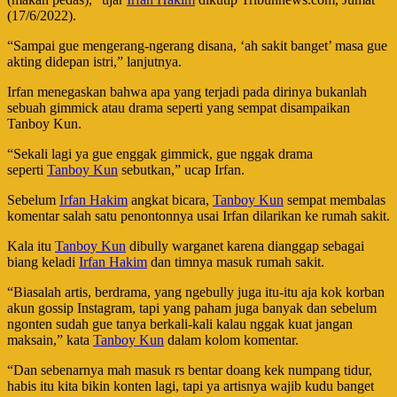
(17/6/2022).
“Sampai gue mengerang-ngerang disana, ‘ah sakit banget’ masa gue
akting didepan istri,” lanjutnya.
Irfan menegaskan bahwa apa yang terjadi pada dirinya bukanlah
sebuah gimmick atau drama seperti yang sempat disampaikan
Tanboy Kun.
“Sekali lagi ya gue enggak gimmick, gue nggak drama
seperti
Tanboy Kun
sebutkan,” ucap Irfan.
Sebelum
Irfan Hakim
angkat bicara,
Tanboy Kun
sempat membalas
komentar salah satu penontonnya usai Irfan dilarikan ke rumah sakit.
Kala itu
Tanboy Kun
dibully warganet karena dianggap sebagai
biang keladi
Irfan Hakim
dan timnya masuk rumah sakit.
“Biasalah artis, berdrama, yang ngebully juga itu-itu aja kok korban
akun gossip Instagram, tapi yang paham juga banyak dan sebelum
ngonten sudah gue tanya berkali-kali kalau nggak kuat jangan
maksain,” kata
Tanboy Kun
dalam kolom komentar.
“Dan sebenarnya mah masuk rs bentar doang kek numpang tidur,
habis itu kita bikin konten lagi, tapi ya artisnya wajib kudu banget