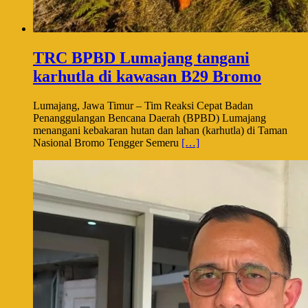
TRC BPBD Lumajang tangani
karhutla di kawasan B29 Bromo
Lumajang, Jawa Timur – Tim Reaksi Cepat Badan
Penanggulangan Bencana Daerah (BPBD) Lumajang
menangani kebakaran hutan dan lahan (karhutla) di Taman
Nasional Bromo Tengger Semeru
[…]