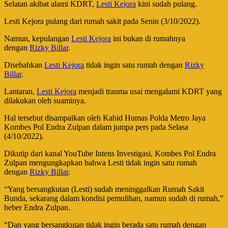
Selatan akibat alami KDRT,
Lesti Kejora
kini sudah pulang.
Lesti Kejora pulang dari rumah sakit pada Senin (3/10/2022).
Namun, kepulangan
Lesti Kejora
ini bukan di rumahnya
dengan
Rizky Billar
.
Disebabkan
Lesti Kejora
tidak ingin satu rumah dengan
Rizky
Billar
.
Lantaran,
Lesti Kejora
menjadi trauma usai mengalami KDRT yang
dilakukan oleh suaminya.
Hal tersebut disampaikan oleh Kabid Humas Polda Metro Jaya
Kombes Pol Endra Zulpan dalam jumpa pers pada Selasa
(4/10/2022).
Dikutip dari kanal YouTube Intens Investigasi, Kombes Pol Endra
Zulpan mengungkapkan bahwa Lesti tidak ingin satu rumah
dengan
Rizky Billar
.
“Yang bersangkutan (Lesti) sudah meninggalkan Rumah Sakit
Bunda, sekarang dalam kondisi pemulihan, namun sudah di rumah,”
beber Endra Zulpan.
“Dan yang bersangkutan tidak ingin berada satu rumah dengan