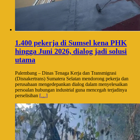
1.400 pekerja di Sumsel kena PHK
hingga Juni 2026, dialog jadi solusi
utama
Palembang – Dinas Tenaga Kerja dan Transmigrasi
(Disnakertrans) Sumatera Selatan mendorong pekerja dan
perusahaan mengedepankan dialog dalam menyelesaikan
persoalan hubungan industrial guna mencegah terjadinya
perselisihan
[…]