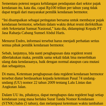
Sementara potensi negara kehilangan pendapatan dari sektor pajak
kendaraan itu, kata dia, capai Rp100 triliun per tahun yang tidak
dapat tergali dari masyarakat pemilik kendaraan bermotor.
“Ini disampaikan sebagai peringatan bersama untuk membayar pajak
kendaraan bermotor, sebelum dalam waktu dekat resmi diefektifkan
oleh Sekretariat Samsat Nasional,” kata dia, didampingi Kepala PT
Jasa Raharja Cabang Sumsel Abdul Haris.
Menurut Endro, informasi tersebut harus menjadi perhatian serius
semua pihak pemilik kendaraan bermotor.
Sebab, lanjutnya, bila nanti penghapusan data regident
resmi
diberlakukan maka, pemilik sama sekali tidak bisa menerbitkan
ulang data kendaraanya, baik dengan normal ataupun cara mutasi
dan sebagainya.
Di mana, Ketentuan penghapusan data regident kendaraan bermotor
tersebut diatur berdasarkan kepada ketentuan Pasal 74 undang-
undang (UU) nomor 22 tahun 2009 tentang Lalu Lintas dan
Angkutan Jalan.
Dalam UU itu, pihaknya, dapat menghapus data regident
bagi setiap
kendaraan yang masa berlaku Surat Tanda Nomor Kendaraan
(STNK) habis (5 tahun), dan melampaui ketentuan waktu tambahan