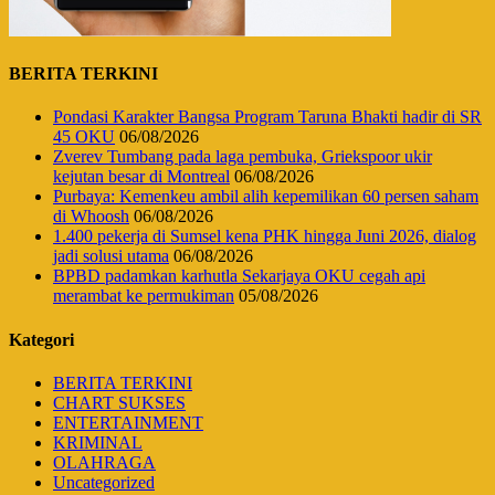
BERITA TERKINI
Pondasi Karakter Bangsa Program Taruna Bhakti hadir di SR
45 OKU
06/08/2026
Zverev Tumbang pada laga pembuka, Griekspoor ukir
kejutan besar di Montreal
06/08/2026
Purbaya: Kemenkeu ambil alih kepemilikan 60 persen saham
di Whoosh
06/08/2026
1.400 pekerja di Sumsel kena PHK hingga Juni 2026, dialog
jadi solusi utama
06/08/2026
BPBD padamkan karhutla Sekarjaya OKU cegah api
merambat ke permukiman
05/08/2026
Kategori
BERITA TERKINI
CHART SUKSES
ENTERTAINMENT
KRIMINAL
OLAHRAGA
Uncategorized