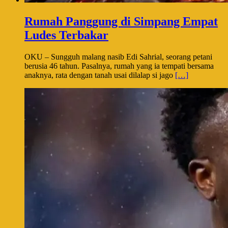
Rumah Panggung di Simpang Empat
Ludes Terbakar
OKU – Sungguh malang nasib Edi Sahrial, seorang petani
berusia 46 tahun. Pasalnya, rumah yang ia tempati bersama
anaknya, rata dengan tanah usai dilalap si jago
[…]