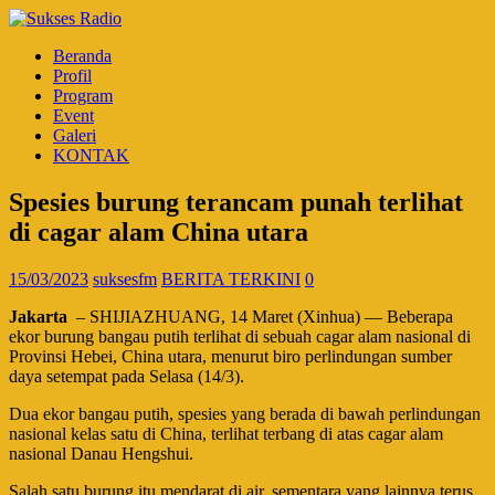
Beranda
Profil
Program
Event
Galeri
KONTAK
Spesies burung terancam punah terlihat
di cagar alam China utara
15/03/2023
suksesfm
BERITA TERKINI
0
Jakarta
– SHIJIAZHUANG, 14 Maret (Xinhua) — Beberapa
ekor burung bangau putih terlihat di sebuah cagar alam nasional di
Provinsi Hebei, China utara, menurut biro perlindungan sumber
daya setempat pada Selasa (14/3).
Dua ekor bangau putih, spesies yang berada di bawah perlindungan
nasional kelas satu di China, terlihat terbang di atas cagar alam
nasional Danau Hengshui.
Salah satu burung itu mendarat di air, sementara yang lainnya terus