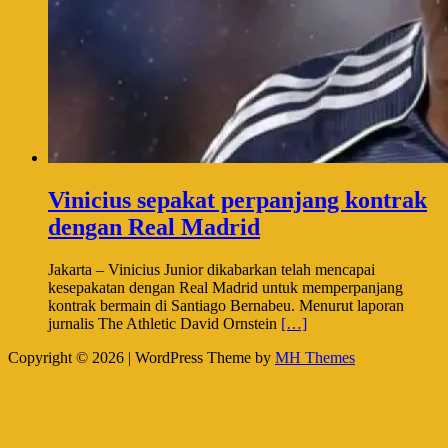
Vinicius sepakat perpanjang kontrak
dengan Real Madrid
Jakarta – Vinicius Junior dikabarkan telah mencapai
kesepakatan dengan Real Madrid untuk memperpanjang
kontrak bermain di Santiago Bernabeu. Menurut laporan
jurnalis The Athletic David Ornstein
[…]
Copyright © 2026 | WordPress Theme by
MH Themes