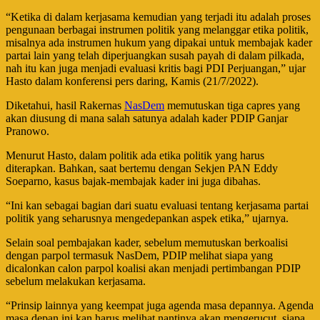
“Ketika di dalam kerjasama kemudian yang terjadi itu adalah proses
pengunaan berbagai instrumen politik yang melanggar etika politik,
misalnya ada instrumen hukum yang dipakai untuk membajak kader
partai lain yang telah diperjuangkan susah payah di dalam pilkada,
nah itu kan juga menjadi evaluasi kritis bagi PDI Perjuangan,” ujar
Hasto dalam konferensi pers daring, Kamis (21/7/2022).
Diketahui, hasil Rakernas
NasDem
memutuskan tiga capres yang
akan diusung di mana salah satunya adalah kader PDIP Ganjar
Pranowo.
Menurut Hasto, dalam politik ada etika politik yang harus
diterapkan. Bahkan, saat bertemu dengan Sekjen PAN Eddy
Soeparno, kasus bajak-membajak kader ini juga dibahas.
“Ini kan sebagai bagian dari suatu evaluasi tentang kerjasama partai
politik yang seharusnya mengedepankan aspek etika,” ujarnya.
Selain soal pembajakan kader, sebelum memutuskan berkoalisi
dengan parpol termasuk NasDem, PDIP melihat siapa yang
dicalonkan calon parpol koalisi akan menjadi pertimbangan PDIP
sebelum melakukan kerjasama.
“Prinsip lainnya yang keempat juga agenda masa depannya. Agenda
masa depan ini kan harus melihat nantinya akan mengerucut, siapa