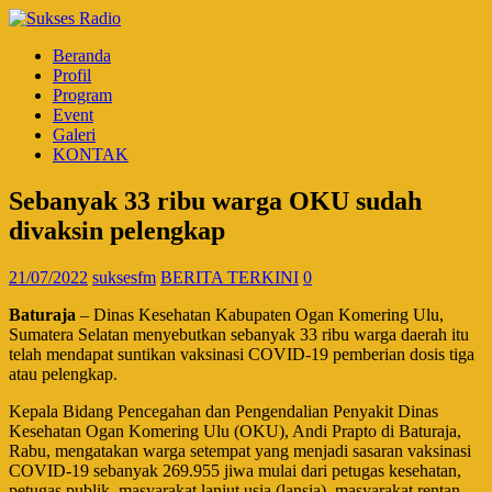
Beranda
Profil
Program
Event
Galeri
KONTAK
Sebanyak 33 ribu warga OKU sudah
divaksin pelengkap
21/07/2022
suksesfm
BERITA TERKINI
0
Baturaja
– Dinas Kesehatan Kabupaten Ogan Komering Ulu,
Sumatera Selatan menyebutkan sebanyak 33 ribu warga daerah itu
telah mendapat suntikan vaksinasi COVID-19 pemberian dosis tiga
atau pelengkap.
Kepala Bidang Pencegahan dan Pengendalian Penyakit Dinas
Kesehatan Ogan Komering Ulu (OKU), Andi Prapto di Baturaja,
Rabu, mengatakan warga setempat yang menjadi sasaran vaksinasi
COVID-19 sebanyak 269.955 jiwa mulai dari petugas kesehatan,
petugas publik, masyarakat lanjut usia (lansia), masyarakat rentan