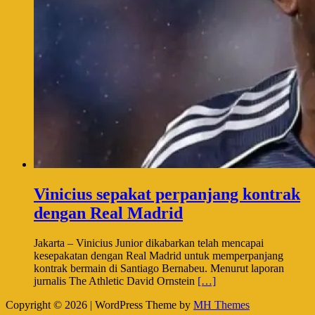
Vinicius sepakat perpanjang kontrak
dengan Real Madrid
Jakarta – Vinicius Junior dikabarkan telah mencapai
kesepakatan dengan Real Madrid untuk memperpanjang
kontrak bermain di Santiago Bernabeu. Menurut laporan
jurnalis The Athletic David Ornstein
[…]
Copyright © 2026 | WordPress Theme by
MH Themes