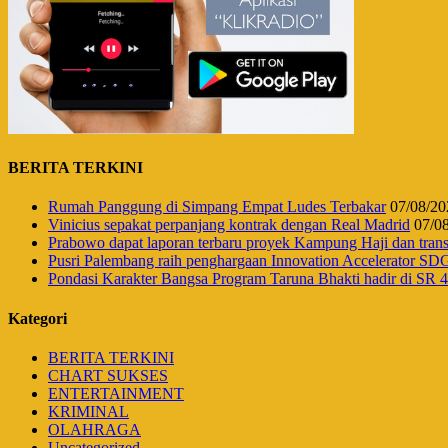
BERITA TERKINI
Rumah Panggung di Simpang Empat Ludes Terbakar
07/08/20
Vinicius sepakat perpanjang kontrak dengan Real Madrid
07/0
Prabowo dapat laporan terbaru proyek Kampung Haji dan tr
Pusri Palembang raih penghargaan Innovation Accelerator SD
Pondasi Karakter Bangsa Program Taruna Bhakti hadir di SR
Kategori
BERITA TERKINI
CHART SUKSES
ENTERTAINMENT
KRIMINAL
OLAHRAGA
Uncategorized