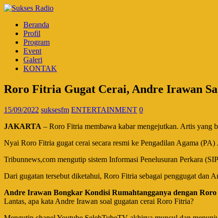
Beranda
Profil
Program
Event
Galeri
KONTAK
Roro Fitria Gugat Cerai, Andre Irawan 
15/09/2022
suksesfm
ENTERTAINMENT
0
JAKARTA
– Roro Fitria membawa kabar mengejutkan. Artis yang bi
Nyai Roro Fitria gugat cerai secara resmi ke Pengadilan Agama (PA) J
Tribunnews,com mengutip sistem Informasi Penelusuran Perkara (SIPP
Dari gugatan tersebut diketahui, Roro Fitria sebagai penggugat dan A
Andre Irawan Bongkar Kondisi Rumahtangganya dengan Roro 
Lantas, apa kata Andre Irawan soal gugatan cerai Roro Fitria?
Mengutip chanel Youtube SelebTubeTV akhirya muncul dan menunjukka