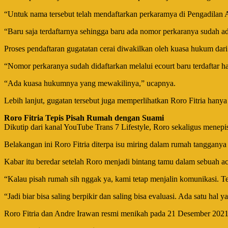
“Untuk nama tersebut telah mendaftarkan perkaramya di Pengadilan A
“Baru saja terdaftarnya sehingga baru ada nomor perkaranya sudah ad
Proses pendaftaran gugatatan cerai diwakilkan oleh kuasa hukum dari 
“Nomor perkaranya sudah didaftarkan melalui ecourt baru terdaftar ha
“Ada kuasa hukumnya yang mewakilinya,” ucapnya.
Lebih lanjut, gugatan tersebut juga memperlihatkan Roro Fitria hanya 
Roro Fitria Tepis Pisah Rumah dengan Suami
Dikutip dari kanal YouTube Trans 7 Lifestyle, Roro sekaligus menep
Belakangan ini Roro Fitria diterpa isu miring dalam rumah tanggany
Kabar itu beredar setelah Roro menjadi bintang tamu dalam sebuah ac
“Kalau pisah rumah sih nggak ya, kami tetap menjalin komunikasi. Te
“Jadi biar bisa saling berpikir dan saling bisa evaluasi. Ada satu ha
Roro Fitria dan Andre Irawan resmi menikah pada 21 Desember 2021, 