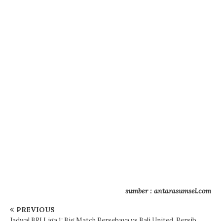
sumber : antarasumsel.com
PREVIOUS
Jadwal BRI Liga 1: Big Match Persebaya vs Bali United, Persib