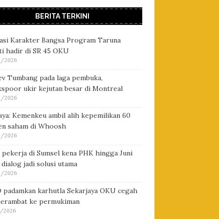
BERITA TERKINI
asi Karakter Bangsa Program Taruna
i hadir di SR 45 OKU
/2026
ev Tumbang pada laga pembuka,
spoor ukir kejutan besar di Montreal
/2026
ya: Kemenkeu ambil alih kepemilikan 60
en saham di Whoosh
/2026
 pekerja di Sumsel kena PHK hingga Juni
 dialog jadi solusi utama
/2026
 padamkan karhutla Sekarjaya OKU cegah
merambat ke permukiman
/2026