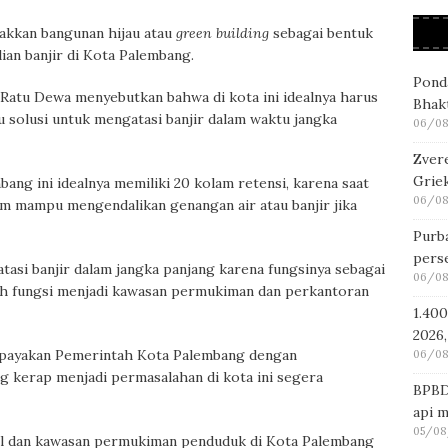
alakkan bangunan hijau atau
green building
sebagai bentuk
an banjir di Kota Palembang.
Pond
Ratu Dewa menyebutkan bahwa di kota ini idealnya harus
Bhakt
u solusi untuk mengatasi banjir dalam waktu jangka
06/08
Zver
Griek
ang ini idealnya memiliki 20 kolam retensi, karena saat
06/08
elum mampu mengendalikan genangan air atau banjir jika
Purba
pers
gatasi banjir dalam jangka panjang karena fungsinya sebagai
06/08
ih fungsi menjadi kawasan permukiman dan perkantoran
1.400
2026,
upayakan Pemerintah Kota Palembang dengan
06/08
g kerap menjadi permasalahan di kota ini segera
BPBD
api 
05/08
kol dan kawasan permukiman penduduk di Kota Palembang