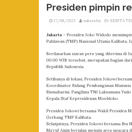
Presiden pimpin r
17/08/2023
suksesfm
BERITA TE
Jakarta
– Presiden Joko Widodo memimpin
Pahlawan (TMP) Nasional Utama Kalibata, Ja
Berdasarkan siaran pers yang diterima di Ja
00.00 WIB tersebut, merupakan bagian dar
Republik Indonesia.
Setibanya di lokasi, Presiden Jokowi bers
Koordinator Bidang Pembangunan Manusia d
Rismaharini, Panglima TNI Laksamana Yudo 
Kepala Staf Kepresidenan Moeldoko.
Presiden Jokowi bersama Wakil Presiden M
Gerbang TMP Kalibata.
Selanjutnya, Presiden Jokowi bersama Ibu 
Ma’ruf Amin berjalan menuju area upacara