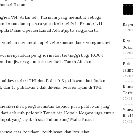
ohamad Hasan.
rigjen TNI Arkamelvi Karmani yang menjabat sebagai
pun komandan upacara yaitu Kolonel Pnb. Frando L.H.
Bayer
pala Dinas Operasi Lanud Adisutjipto Yogyakarta.
08/08
Keme
 kemudian memimpin apel kehormatan dan renungan suci.
Seko
08/08
owi menyatakan penghormatan tertinggi bagi 10.304
ankan jiwa raga untuk membela Tanah Air dan
Polre
Jalin
08/08
pahlawan dari TNI dan Polri, 913 pahlawan dari Badan
Ruma
l, dan 43 pahlawan tidak dikenal bersemayam di TMP
Terb
07/08
a memberikan penghormatan kepada para pahlawan yang
Vini
 dari seluruh pelosok Tanah Air. Kepala Negara juga turut
Real
mpat yang layak di sisi Tuhan Yang Maha Kuasa.
07/08
rnya atas keridaan, keikhlasan, dan kesucian