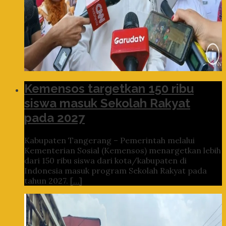
Kemensos targetkan 150 ribu
siswa masuk Sekolah Rakyat
pada 2027
Kabupaten Tangerang – Pemerintah melalui
Kementerian Sosial (Kemensos) menargetkan lebih
dari 150 ribu siswa dari kota/kabupaten di
Indonesia masuk program Sekolah Rakyat pada
tahun 2027.
[…]