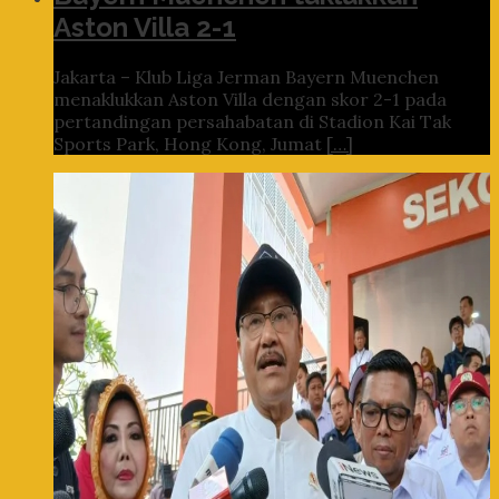
Aston Villa 2-1
Jakarta – Klub Liga Jerman Bayern Muenchen
menaklukkan Aston Villa dengan skor 2-1 pada
pertandingan persahabatan di Stadion Kai Tak
Sports Park, Hong Kong, Jumat
[…]