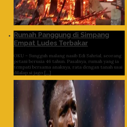
Rumah Panggung di Simpang
Empat Ludes Terbakar
OKU – Sungguh malang nasib Edi Sahrial, seorang
petani berusia 46 tahun. Pasalnya, rumah yang ia
tempati bersama anaknya, rata dengan tanah usai
dilalap si jago
[…]