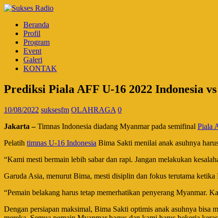
Beranda
Profil
Program
Event
Galeri
KONTAK
Prediksi Piala AFF U-16 2022 Indonesia v
10/08/2022
suksesfm
OLAHRAGA
0
Jakarta –
Timnas Indonesia diadang Myanmar pada semifinal
Piala
Pelatih
timnas U-16 Indonesia
Bima Sakti menilai anak asuhnya harus 
“Kami mesti bermain lebih sabar dan rapi. Jangan melakukan kesalahan
Garuda Asia, menurut Bima, mesti disiplin dan fokus terutama keti
“Pemain belakang harus tetap memerhatikan penyerang Myanmar. Kami
Dengan persiapan maksimal, Bima Sakti optimis anak asuhnya bisa
mereka. Semua pemain Myanmar bagus dan kami harus bekerja keras