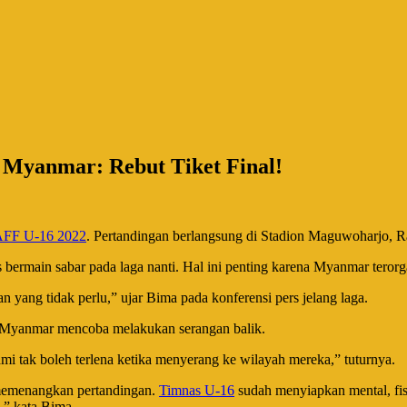
s Myanmar: Rebut Tiket Final!
 AFF U-16 2022
. Pertandingan berlangsung di Stadion Maguwoharjo, R
bermain sabar pada laga nanti. Hal ini penting karena Myanmar terorga
 yang tidak perlu,” ujar Bima pada konferensi pers jelang laga.
ka Myanmar mencoba melakukan serangan balik.
 tak boleh terlena ketika menyerang ke wilayah mereka,” tuturnya.
 memenangkan pertandingan.
Timnas U-16
sudah menyiapkan mental, fis
,” kata Bima.