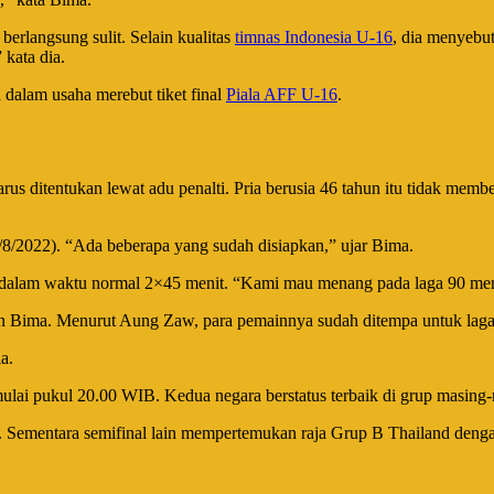
rlangsung sulit. Selain kualitas
timnas Indonesia U-16
, dia menyebu
 kata dia.
dalam usaha merebut tiket final
Piala AFF U-16
.
arus ditentukan lewat adu penalti. Pria berusia 46 tahun itu tidak memb
8/8/2022). “Ada beberapa yang sudah disiapkan,” ujar Bima.
 dalam waktu normal 2×45 menit. “Kami mau menang pada laga 90 men
Bima. Menurut Aung Zaw, para pemainnya sudah ditempa untuk laga 
a.
ai pukul 20.00 WIB. Kedua negara berstatus terbaik di grup masing-
ementara semifinal lain mempertemukan raja Grup B Thailand dengan